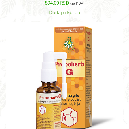
894.00
RSD
Ocenjeno
(sa PDV)
sa
4.85
od
5
Dodaj u korpu