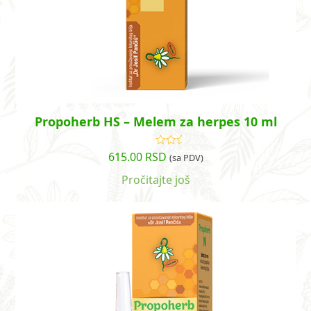
Propoherb HS – Melem za herpes 10 ml
615.00
RSD
Ocenjeno
(sa PDV)
sa
3.00
od
Pročitajte još
5