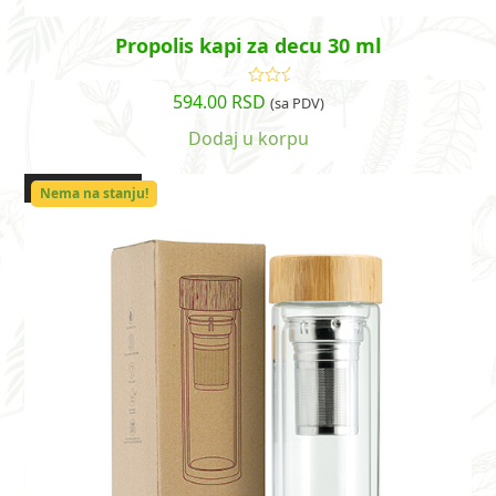
Propolis kapi za decu 30 ml
594.00
RSD
Ocenjeno
(sa PDV)
sa
4.43
od 5
Dodaj u korpu
OUT OF STOCK
Nema na stanju!