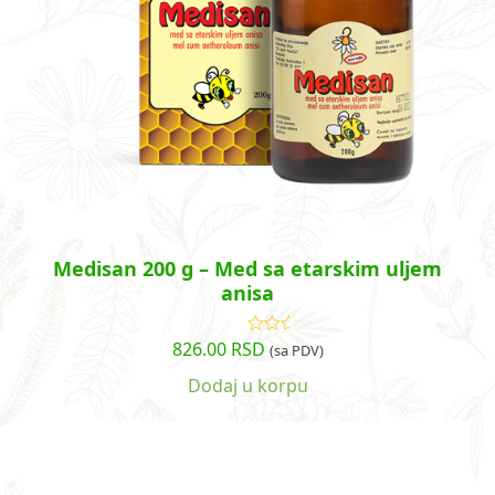
Medisan 200 g – Med sa etarskim uljem
anisa
826.00
RSD
Ocenjeno
(sa PDV)
sa
5.00
od
5
Dodaj u korpu