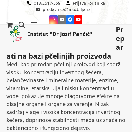
Skip
013/2517-559
Prijava korisnika
prodavnica@mocbilja.rs
to
content
Instagram
Email
Facebook
YouTube
Pr
Open
Close
Institut "Dr Josif Pančić"
ep
mobile
mobile
ar
menu
menu
ati na bazi pčelinjih proizvoda
Med, kao prirodan pčelinji proizvod koji sadrži
visoku koncentraciju invertnog šećera,
belančevinaste i mineralne materije, enzime,
vitamine, etarska ulja i nisku koncentraciju
vode, pokazuje mnoge blagotvorne efekte na
disajne organe i organe za varenje. Nizak
sadržaj vlage i visoka koncentracija invertnog
šećera, doprinose stabilnosti meda uz značajno
baktericidno i fungicidno dejstvo.