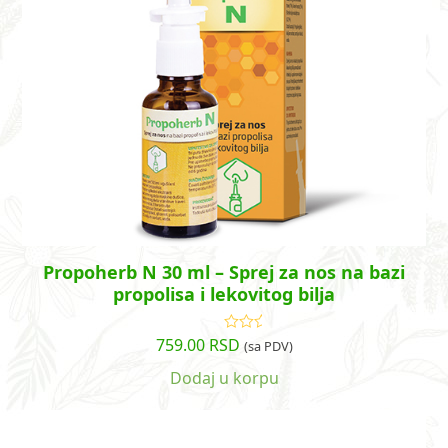
Propoherb N 30 ml – Sprej za nos na bazi
propolisa i lekovitog bilja
759.00
RSD
Ocenjeno
(sa PDV)
sa
3.93
od 5
Dodaj u korpu