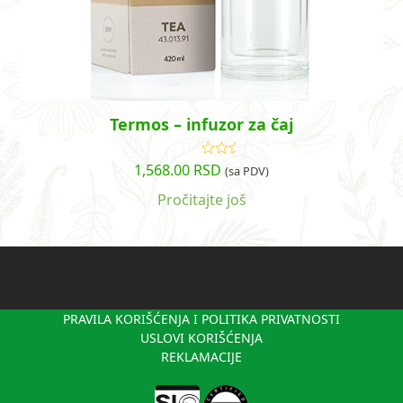
Termos – infuzor za čaj
1,568.00
RSD
Ocenjeno
(sa PDV)
sa
4.43
od 5
Pročitajte još
PRAVILA KORIŠĆENJA I POLITIKA PRIVATNOSTI
USLOVI KORIŠĆENJA
REKLAMACIJE