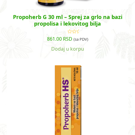
Propoherb G 30 ml – Sprej za grlo na bazi
propolisa i lekovitog bilja
861.00
RSD
Ocenjeno
(sa PDV)
sa
5.00
od
5
Dodaj u korpu