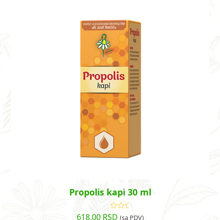
Propolis kapi 30 ml
618.00
RSD
Ocenjeno
(sa PDV)