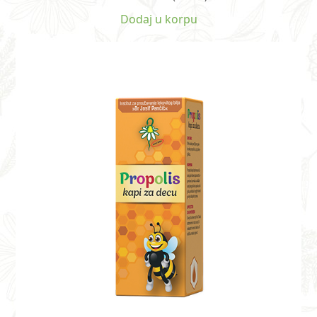
sa
4.50
od
5
Dodaj u korpu