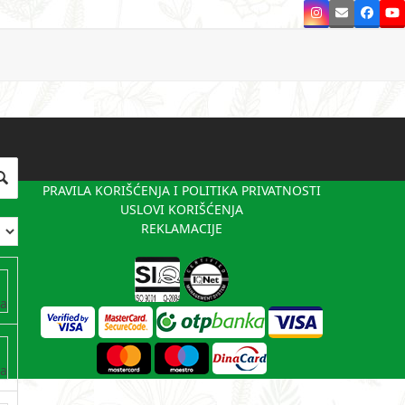
Instagram
Email
Faceb
Y
PRAVILA KORIŠĆENJA I POLITIKA PRIVATNOSTI
USLOVI KORIŠĆENJA
REKLAMACIJE
va
va