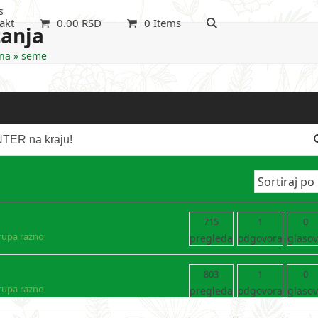
s
akt
0.00
RSD
0 Items
tanja
na
»
seme
715
1
0
rupa razno
pregleda
odgovora
glaso
803
1
0
rupa razno
pregleda
odgovora
glaso