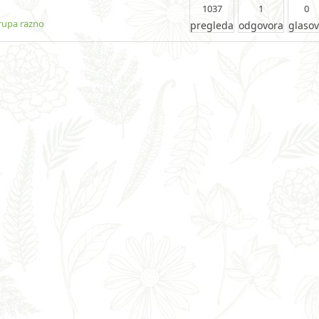
1037
1
0
rupa razno
pregleda
odgovora
glaso