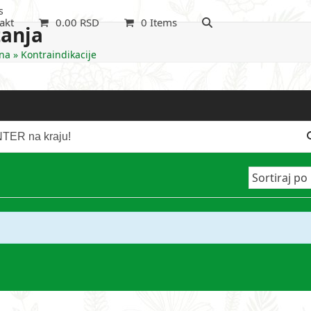
s
akt
0.00
RSD
0 Items
tanja
na
»
Kontraindikacije