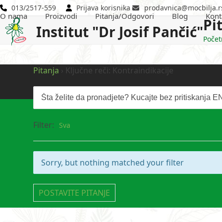
Skip
013/2517-559
Prijava korisnika
prodavnica@mocbilja.r
O nama
Proizvodi
Pitanja/Odgovori
Blog
Kont
to
Pi
Institut "Dr Josif Pančić"
content
Počet
Pitanja
›
Ključne reči: Kontraindikacije
Filter:
Sva
Sorry, but nothing matched your filter
POSTAVITE PITANJE