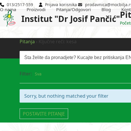
Skip
013/2517-559
Prijava korisnika
prodavnica@mocbilja.r
O nama
Proizvodi
Pitanja/Odgovori
Blog
Kont
to
Pi
Institut "Dr Josif Pančić"
content
Počet
Pitanja
›
Ključne reči: kesa
Filter:
Sva
Sorry, but nothing matched your filter
POSTAVITE PITANJE