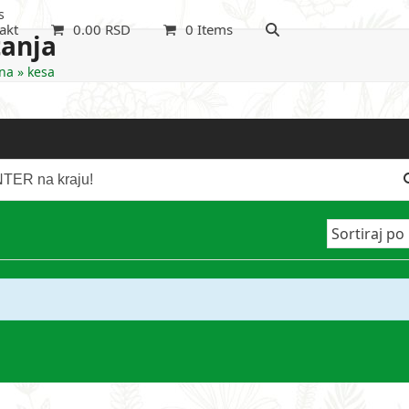
s
akt
0.00
RSD
0 Items
tanja
na
»
kesa