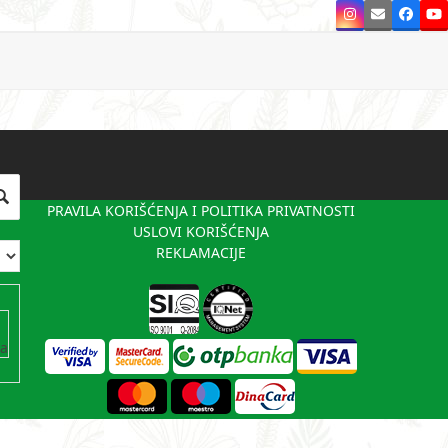
Instagram
Email
Faceb
Y
PRAVILA KORIŠĆENJA I POLITIKA PRIVATNOSTI
USLOVI KORIŠĆENJA
REKLAMACIJE
va