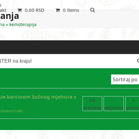
s
akt
0.00
RSD
0 Items
tanja
na
»
kemoterapija
oze karcinom žučnog mjehura s
935
1
0
pregleda
odgovora
glaso
robavni trakt