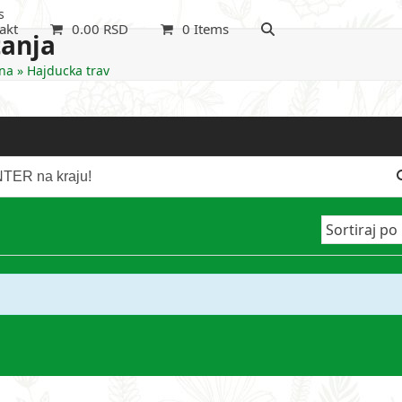
s
akt
0.00
RSD
0 Items
tanja
na
»
Hajducka trav