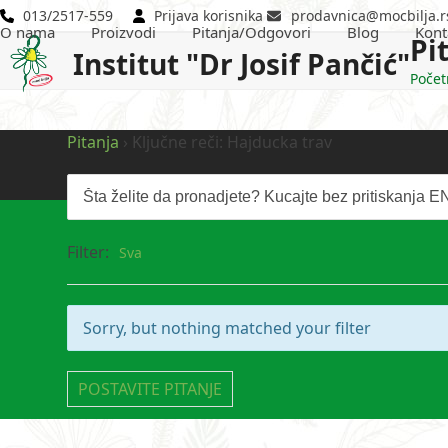
Skip
013/2517-559
Prijava korisnika
prodavnica@mocbilja.r
O nama
Proizvodi
Pitanja/Odgovori
Blog
Kont
to
Pi
Institut "Dr Josif Pančić"
content
Počet
Pitanja
›
Ključne reči: Hajducka trav
Filter:
Sva
Sorry, but nothing matched your filter
POSTAVITE PITANJE