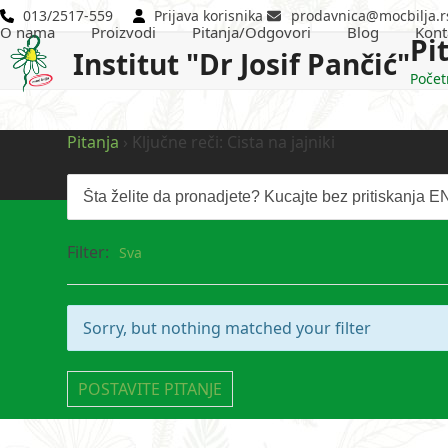
Skip
013/2517-559
Prijava korisnika
prodavnica@mocbilja.r
O nama
Proizvodi
Pitanja/Odgovori
Blog
Kont
to
Pi
Institut "Dr Josif Pančić"
content
Počet
Pitanja
›
Ključne reči: Cista na jajniki
Filter:
Sva
Sorry, but nothing matched your filter
POSTAVITE PITANJE