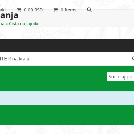
s
akt
0.00
RSD
0 Items
tanja
na
»
Cista na jajniki