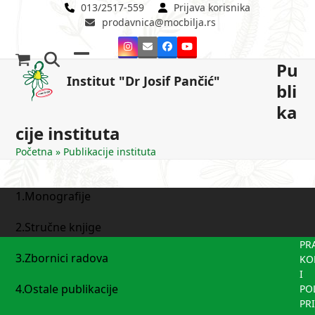
Skip
013/2517-559
Prijava korisnika
prodavnica@mocbilja.rs
to
content
Instagram
Email
Facebook
YouTube
Pu
Open
Close
Institut "Dr Josif Pančić"
bli
mobile
mobile
ka
menu
menu
cije instituta
Početna
»
Publikacije instituta
1.Monografije
2.Stručne knjige
PR
3.Zbornici radova
KO
I
4.Ostale publikacije
PO
PR