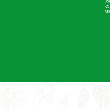
US
KO
RE