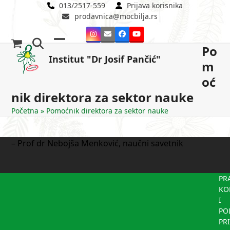
Skip
013/2517-559
Prijava korisnika
prodavnica@mocbilja.rs
to
content
Instagram
Email
Facebook
YouTube
Po
Open
Close
Institut "Dr Josif Pančić"
m
mobile
mobile
oć
menu
menu
nik direktora za sektor nauke
Početna
»
Pomoćnik direktora za sektor nauke
– Prof dr Nebojša Menković, naučni savetnik
PR
KO
I
PO
PR