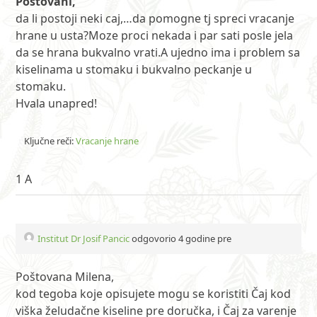
Postovani,
da li postoji neki caj,…da pomogne tj spreci vracanje
hrane u usta?Moze proci nekada i par sati posle jela
da se hrana bukvalno vrati.A ujedno ima i problem sa
kiselinama u stomaku i bukvalno peckanje u
stomaku.
Hvala unapred!
Ključne reči:
Vracanje hrane
1 A
Institut Dr Josif Pancic
odgovorio 4 godine pre
Poštovana Milena,
kod tegoba koje opisujete mogu se koristiti Čaj kod
viška želudačne kiseline pre doručka, i Čaj za varenje