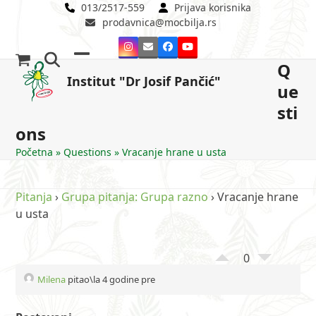
Skip
013/2517-559
Prijava korisnika
prodavnica@mocbilja.rs
to
content
Instagram
Email
Facebook
YouTube
Q
Open
Close
Institut "Dr Josif Pančić"
ue
mobile
mobile
sti
menu
menu
ons
Početna
»
Questions
»
Vracanje hrane u usta
Pitanja
›
Grupa pitanja: Grupa razno
›
Vracanje hrane
u usta
0
Milena
pitao\la 4 godine pre