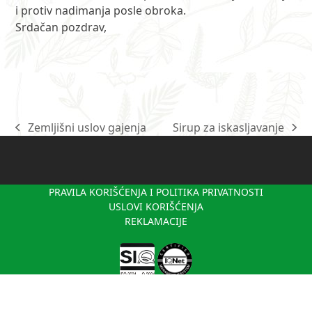
i protiv nadimanja posle obroka.
Srdačan pozdrav,
Zemljišni uslov gajenja
Sirup za iskasljavanje
previous
next
post:
post:
PRAVILA KORIŠĆENJA I POLITIKA PRIVATNOSTI
USLOVI KORIŠĆENJA
REKLAMACIJE