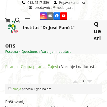
Skip
013/2517-559
Prijava korisnika
prodavnica@mocbilja.rs
to
content
Instagram
Email
Facebook
YouTube
Q
Open
Close
Institut "Dr Josif Pančić"
ue
mobile
mobile
sti
menu
menu
ons
Početna
»
Questions
»
Varenje i nadutost
Pitanja
›
Grupa pitanja: Čajevi
›
Varenje i nadutost
3
Nadja
pitao\la 7 godina pre
Poštovani,