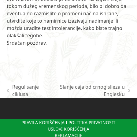
tokom dužeg vremenskog perioda, bilo bi dobro da
eventualno razmislite o promeni načina ishrane,
utvrdite koje to namirnice izazivaju nadimanje ili
možda uradite test intolerancije, kako biste trajno
olakšali tegobe.
Srdačan pozdrav,
Regulisanje
Slanje caja od crnog slleza u
previous
next
ciklusa
Englesku
post:
post:
PRAVILA KORIŠĆENJA I POLITIKA PRIVATNOSTI
USLOVI KORIŠĆENJA
REKLAMACIJE