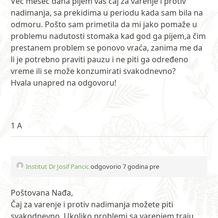
Već mesec dana pijem vaš čaj za varenje i protiv
nadimanja, sa prekidima u periodu kada sam bila na
odmoru. Pošto sam primetila da mi jako pomaže u
problemu nadutosti stomaka kad god ga pijem,a čim
prestanem problem se ponovo vraća, zanima me da
li je potrebno praviti pauzu i ne piti ga određeno
vreme ili se može konzumirati svakodnevno?
Hvala unapred na odgovoru!
1 A
Institut Dr Josif Pancic
odgovorio 7 godina pre
Poštovana Nađa,
Čaj za varenje i protiv nadimanja možete piti
svakodnevno. Ukoliko problemi sa varenjem traju