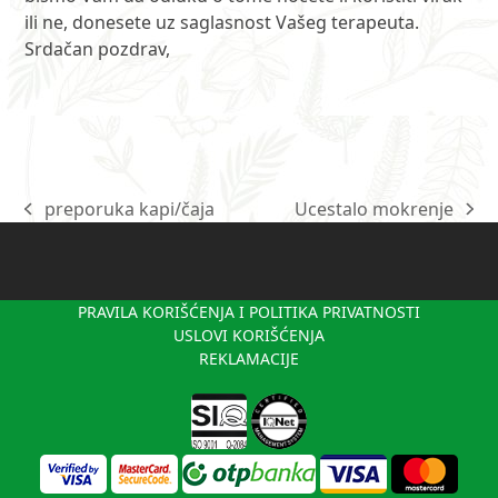
ili ne, donesete uz saglasnost Vašeg terapeuta.
Srdačan pozdrav,
preporuka kapi/čaja
Ucestalo mokrenje
previous
next
post:
post:
PRAVILA KORIŠĆENJA I POLITIKA PRIVATNOSTI
USLOVI KORIŠĆENJA
REKLAMACIJE