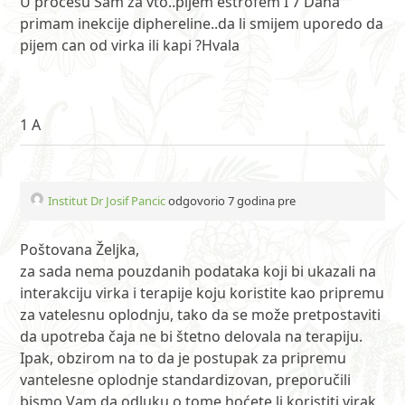
U procesu Sam za vto..pijem estrofem I 7 Dana
primam inekcije diphereline..da li smijem uporedo da
pijem can od virka ili kapi ?Hvala
1 A
Institut Dr Josif Pancic
odgovorio 7 godina pre
Poštovana Željka,
za sada nema pouzdanih podataka koji bi ukazali na
interakciju virka i terapije koju koristite kao pripremu
za vatelesnu oplodnju, tako da se može pretpostaviti
da upotreba čaja ne bi štetno delovala na terapiju.
Ipak, obzirom na to da je postupak za pripremu
vantelesne oplodnje standardizovan, preporučili
bismo Vam da odluku o tome hoćete li koristiti virak