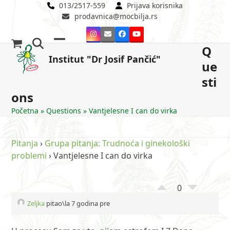
Skip
013/2517-559
Prijava korisnika
prodavnica@mocbilja.rs
to
content
Instagram
Email
Facebook
YouTube
Q
Open
Close
Institut "Dr Josif Pančić"
ue
mobile
mobile
sti
menu
menu
ons
Početna
»
Questions
»
Vantjelesne I can do virka
Pitanja
›
Grupa pitanja: Trudnoća i ginekološki
problemi
›
Vantjelesne I can do virka
0
Zeljka
pitao\la 7 godina pre