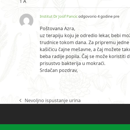
1 A
Institut Dr Josif Pancic
odgovorio 4 godine pre
Poštovana Azra,
uz terapiju koju je odredio lekar, bebi mo
trudnice tokom dana. Za pripremu jedne 
kašičicu čajne mešavne, a čaj možete ta
beba radije popila. Čaj se može koristit
prisustvo bakterija u mokraći.
Srdačan pozdrav,
Nevoljno ispustanje urina
previous
post: