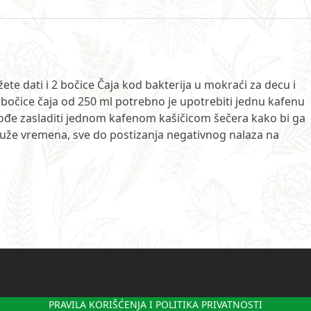
žete dati i 2 bočice Čaja kod bakterija u mokraći za decu i
bočice čaja od 250 ml potrebno je upotrebiti jednu kafenu
kođe zasladiti jednom kafenom kašičicom šečera kako bi ga
i duže vremena, sve do postizanja negativnog nalaza na
PRAVILA KORIŠĆENJA I POLITIKA PRIVATNOSTI