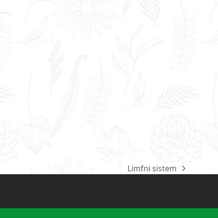
Limfni sistem
next
post: