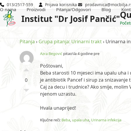
Skip
013/2517-559
Prijava korisnika
prodavnica@mocbilja.r
O nama
Proizvodi
Pitanja/Odgovori
Blog
Kont
to
Qu
Institut "Dr Josif Pančić"
content
Počet
Pitanja
›
Grupa pitanja: Urinarni trakt
›
Urinarna in
Azra Begović
pitao\la 4 godine pre
Poštovani,
Beba starosti 10 mjeseci ima upalu uha i
je antibiotik Pancef i sirup za snizavanj
0
Caj za decu i trudnice? Ako smije, moli
njenom uzrastu.
Hvala unaprijed!
Ključne reči:
Beba
,
upala uha
,
Urinarna infekcija