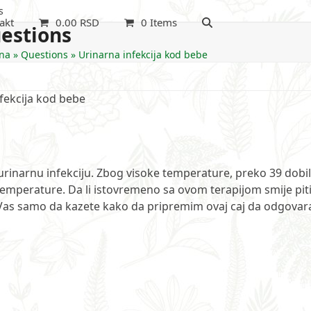
s
akt
0.00
RSD
0 Items
estions
na
»
Questions
»
Urinarna infekcija kod bebe
fekcija kod bebe
 urinarnu infekciju. Zbog visoke temperature, preko 39 dobi
e temperature. Da li istovremeno sa ovom terapijom smije pit
m Vas samo da kazete kako da pripremim ovaj caj da odgovar