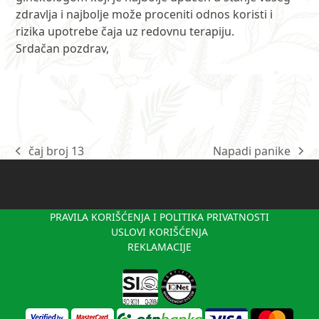
zdravlja i najbolje može proceniti odnos koristi i
rizika upotrebe čaja uz redovnu terapiju.
Srdačan pozdrav,
čaj broj 13
Napadi panike
previous
next
post:
post:
PRAVILA KORIŠĆENJA I POLITIKA PRIVATNOSTI
USLOVI KORIŠĆENJA
REKLAMACIJE