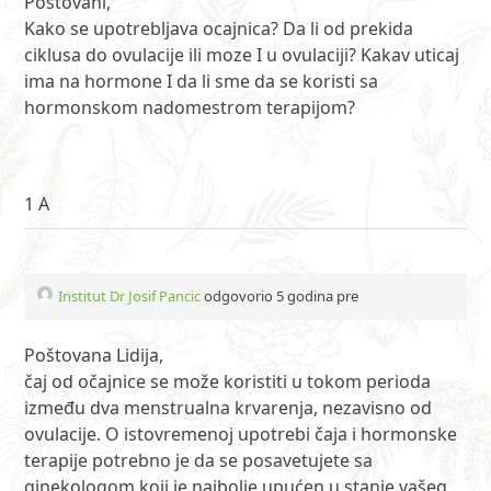
Postovani,
Kako se upotrebljava ocajnica? Da li od prekida
ciklusa do ovulacije ili moze I u ovulaciji? Kakav uticaj
ima na hormone I da li sme da se koristi sa
hormonskom nadomestrom terapijom?
1 A
Institut Dr Josif Pancic
odgovorio 5 godina pre
Poštovana Lidija,
čaj od očajnice se može koristiti u tokom perioda
između dva menstrualna krvarenja, nezavisno od
ovulacije. O istovremenoj upotrebi čaja i hormonske
terapije potrebno je da se posavetujete sa
ginekologom koji je najbolje upućen u stanje vašeg