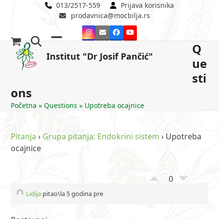
Skip
013/2517-559
Prijava korisnika
prodavnica@mocbilja.rs
to
content
Instagram
Email
Facebook
YouTube
Q
Open
Close
Institut "Dr Josif Pančić"
ue
mobile
mobile
sti
menu
menu
ons
Početna
»
Questions
»
Upotreba ocajnice
Pitanja
›
Grupa pitanja: Endokrini sistem
›
Upotreba
ocajnice
0
Lidija
pitao\la 5 godina pre