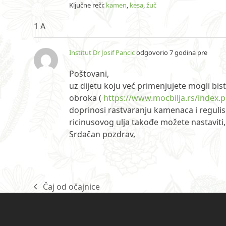
Ključne reči:
kamen
,
kesa
,
žuč
1 A
Institut Dr Josif Pancic
odgovorio 7 godina pre
Poštovani,
uz dijetu koju već primenjujete mogli bi
obroka (
https://www.mocbilja.rs/index.
doprinosi rastvaranju kamenaca i regulis
ricinusovog ulja takođe možete nastaviti
Srdačan pozdrav,
Čaj od očajnice
previous
post: