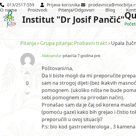
Skip
013/2517-559
Prijava korisnika
prodavnica@mocbilja.r
O nama
Proizvodi
Pitanja/Odgovori
Blog
Kont
to
Qu
Institut "Dr Josif Pančić"
content
Počet
Pitanja
›
Grupa pitanja: Probavni trakt
›
Upala žuč
Aleksandar
pitao\la 7 godina pre
Poštovani/na,
Da li biste mogli da mi preporučite prepa
sam na strogoj dijeti (bez ikakvih masno
0
pomognem. (ukoliko ništa ne bude pomaga
sebi pomognem na prirodan način).
Pronašao sam da je čaj od korena maslačka
(pomoću gaze) kako bih grejao i čistio tok
preporučili u ovoj situaciji?
P.s: bio kod gastroenterologa , 3 kamena