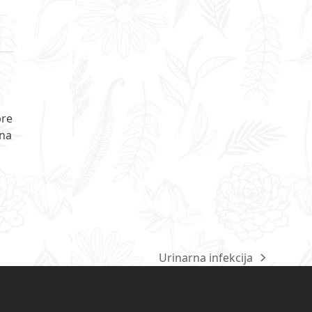
pre
ina
Urinarna infekcija
next
post: