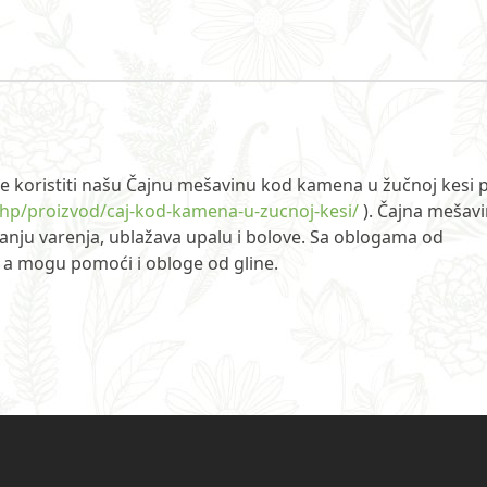
ste koristiti našu Čajnu mešavinu kod kamena u žučnoj kesi 
php/proizvod/caj-kod-kamena-u-zucnoj-kesi/
). Čajna mešav
anju varenja, ublažava upalu i bolove. Sa oblogama od
, a mogu pomoći i obloge od gline.