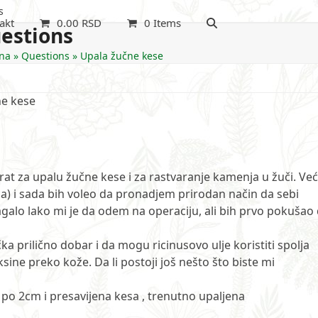
s
akt
0.00
RSD
0 Items
estions
na
»
Questions
»
Upala žučne kese
ne kese
rat za upalu žučne kese i za rastvaranje kamenja u žuči. Ve
ća) i sada bih voleo da pronadjem prirodan način da sebi
lo lako mi je da odem na operaciju, ali bih prvo pokušao
 prilično dobar i da mogu ricinusovo ulje koristiti spolja
sine preko kože. Da li postoji još nešto što biste mi
 po 2cm i presavijena kesa , trenutno upaljena