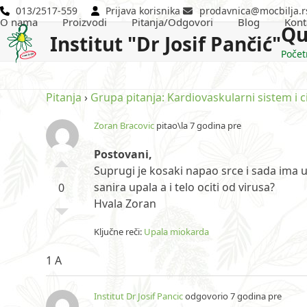
Skip
013/2517-559
Prijava korisnika
prodavnica@mocbilja.r
O nama
Proizvodi
Pitanja/Odgovori
Blog
Kont
to
Qu
Institut "Dr Josif Pančić"
content
Počet
Pitanja
›
Grupa pitanja: Kardiovaskularni sistem i c
Zoran Bracovic
pitao\la 7 godina pre
Postovani,
Suprugi je kosaki napao srce i sada ima u
sanira upala a i telo ociti od virusa?
0
Hvala Zoran
Ključne reči:
Upala miokarda
1 A
Institut Dr Josif Pancic
odgovorio 7 godina pre