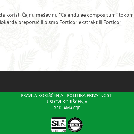
 da koristi Čajnu mešavinu “Calendulae compositum” tokom
okarda preporučili bismo Forticor ekstrakt ili Forticor
PRAVILA KORIŠĆENJA I POLITIKA PRIVATNOSTI
USLOVI KORIŠĆENJA
REKLAMACIJE