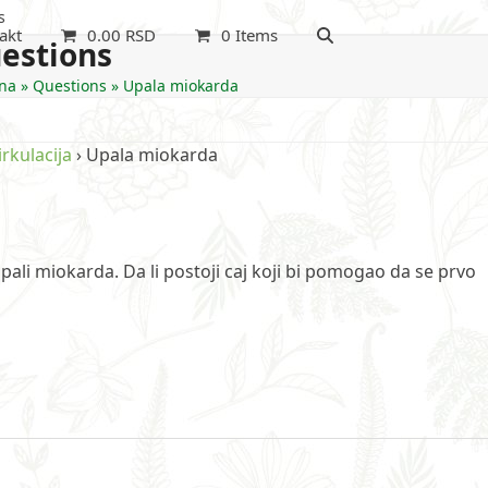
s
akt
0.00
RSD
0 Items
estions
na
»
Questions
»
Upala miokarda
irkulacija
›
Upala miokarda
pali miokarda. Da li postoji caj koji bi pomogao da se prvo