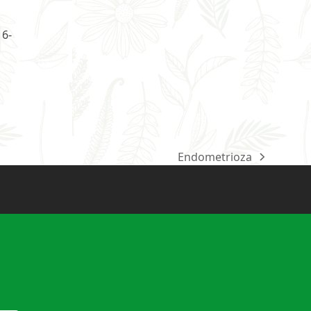
 6-
Endometrioza
next
post: