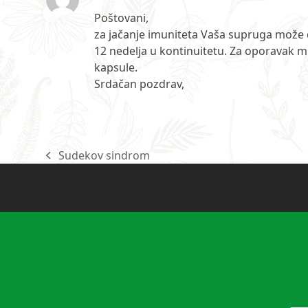
Poštovani,
za jačanje imuniteta Vaša supruga može
12 nedelja u kontinuitetu. Za oporavak mi
kapsule.
Srdačan pozdrav,
Sudekov sindrom
previous
post: