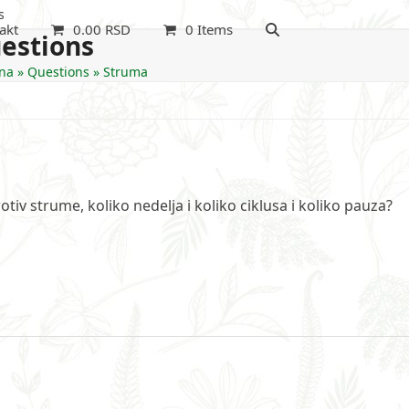
s
akt
0.00
RSD
0 Items
estions
na
»
Questions
»
Struma
otiv strume, koliko nedelja i koliko ciklusa i koliko pauza?