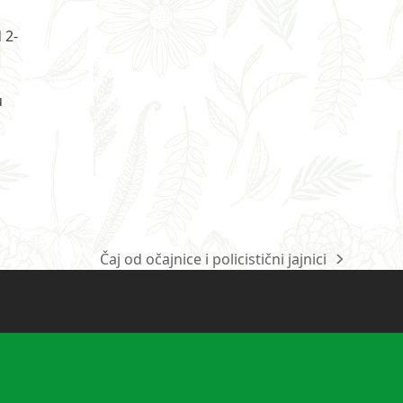
 2-
u
Čaj od očajnice i policistični jajnici
next
post: