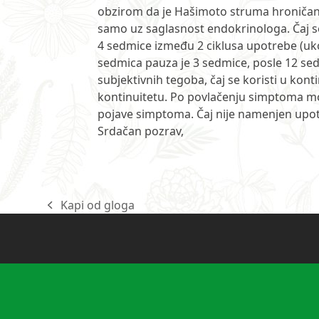
obzirom da je Hašimoto struma hroničan
samo uz saglasnost endokrinologa. Čaj s
4 sedmice između 2 ciklusa upotrebe (uko
sedmica pauza je 3 sedmice, posle 12 sed
subjektivnih tegoba, čaj se koristi u ko
kontinuitetu. Po povlačenju simptoma mo
pojave simptoma. Čaj nije namenjen upot
Srdačan pozrav,
Kapi od gloga
previous
post: