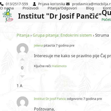
Skip
013/2517-559
Prijava korisnika
prodavnica@mocbilja.r
O nama
Proizvodi
Pitanja/Odgovori
Blog
Kont
to
Qu
Institut "Dr Josif Pančić"
content
Počet
Pitanja
›
Grupa pitanja: Endokrini sistem
›
Struma
Jelena
pitao\la 7 godina pre
Interesuje me kako se pravilno pije Čaj pr
Ključne reči:
Hašimoto
0
1 A
Institut Dr Josif Pancic
odgovorio 7 godina pre
Poštovana,