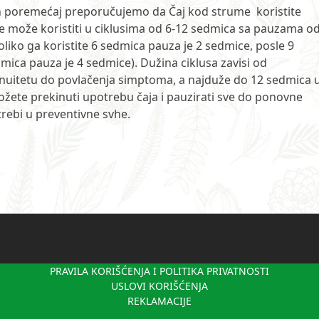
 poremećaj preporučujemo da Čaj kod strume koristite
e može koristiti u ciklusima od 6-12 sedmica sa pauzama od
liko ga koristite 6 sedmica pauza je 2 sedmice, posle 9
mica pauza je 4 sedmice). Dužina ciklusa zavisi od
ntinuitetu do povlačenja simptoma, a najduže do 12 sedmica 
žete prekinuti upotrebu čaja i pauzirati sve do ponovne
rebi u preventivne svhe.
PRAVILA KORIŠĆENJA I POLITIKA PRIVATNOSTI
USLOVI KORIŠĆENJA
REKLAMACIJE