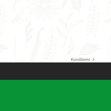
e
e
Kondilomi
next
post: