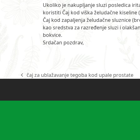
Ukoliko je nakupljanje sluzi posledica ir
koristiti Čaj kod viška želudačne kiseline 
Čaj kod zapaljenja želudačne sluznice (b
kao sredstva za razređenje sluzi i olakšan
bokvice.
Srdačan pozdrav,
čaj za ublažavanje tegoba kod upale prostate
previous
post: