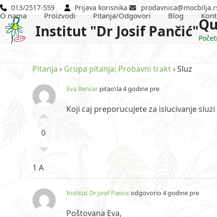
Skip
013/2517-559
Prijava korisnika
prodavnica@mocbilja.r
O nama
Proizvodi
Pitanja/Odgovori
Blog
Kont
to
Qu
Institut "Dr Josif Pančić"
content
Počet
Pitanja
›
Grupa pitanja: Probavni trakt
›
Sluz
Eva Rencar
pitao\la 4 godine pre
Koji caj preporucujete za islucivanje sluzi 
0
1 A
Institut Dr Josif Pancic
odgovorio 4 godine pre
Poštovana Eva,