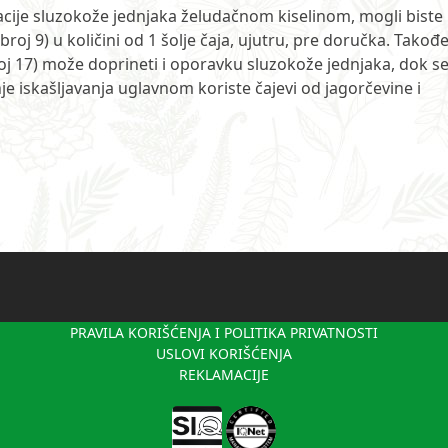
itacije sluzokože jednjaka želudačnom kiselinom, mogli biste
(broj 9) u količini od 1 šolje čaja, ujutru, pre doručka. Takođ
roj 17) može doprineti i oporavku sluzokože jednjaka, dok s
je iskašljavanja uglavnom koriste čajevi od jagorčevine i
PRAVILA KORIŠĆENJA I POLITIKA PRIVATNOSTI
USLOVI KORIŠĆENJA
REKLAMACIJE