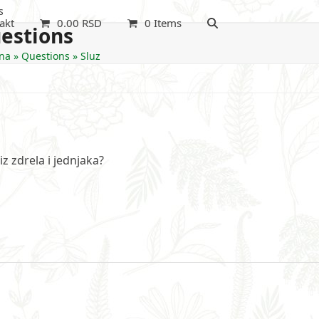
s
akt
0.00
RSD
0 Items
estions
na
»
Questions
»
Sluz
iz zdrela i jednjaka?