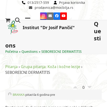
Skip
013/2517-559
Prijava korisnika
prodavnica@mocbilja.rs
to
content
Instagram
Email
Facebook
YouTube
Q
Open
Close
Institut "Dr Josif Pančić"
ue
mobile
mobile
sti
menu
menu
ons
Početna
»
Questions
»
SEBOREICNI DERMATITIS
Pitanja
›
Grupa pitanja: Koža i kožne lezije
›
SEBOREICNI DERMATITIS
0
BRANKA
pitao\la 6 godina pre