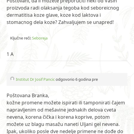
Postovani, da li mozete preporuciti neki od Vasih
proizvoda radi olaksanja tegoba kod seboreicnog
dermatitisa koze glave, koze kod laktova i
stomacnog dela koze? Zahvaljujem se unapred!
Ključne reči:
Seboreja
1 A
Institut Dr Josif Pancic
odgovorio 6 godina pre
Poštovana Branka,
kožne promene možete ispirati ili tamponirati čajem
napravljenim od mešavine jednakih delova cveta
nevena, korena čička i korena koprive, potom
možete uz blagu masažu naneti Uljani gel nevena.
Ipak, ukoliko posle dve nedelje primene ne dođe do