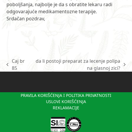
poboljšanja, najbolje je da s obratite lekaru radi
odgovarajuće medikamentozne terapije.
Srdačan pozdrav,
Caj br
da li postoji preparat za lecenje polipa
previous
next
85
na glasnoj zici?
post:
post:
PRAVILA KORIŠĆENJA I POLITIKA PRIVATNOSTI
USLOVI KORIŠĆENJA
REKLAMACIJE