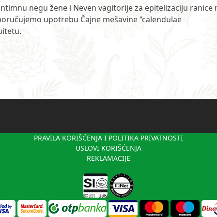
 intimnu negu žene i Neven vagitorije za epitelizaciju ranice 
reporučujemo upotrebu Čajne mešavine “calendulae
itetu.
PRAVILA KORIŠĆENJA I POLITIKA PRIVATNOSTI
USLOVI KORIŠĆENJA
REKLAMACIJE