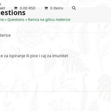
s
akt
0.00
RSD
0 Items
estions
na
»
Questions
»
Ranica na gtlicu materice
terice
za ispiranje ili pice i caj za imunitet