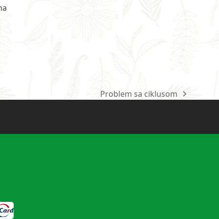
na
Problem sa ciklusom
next
post: