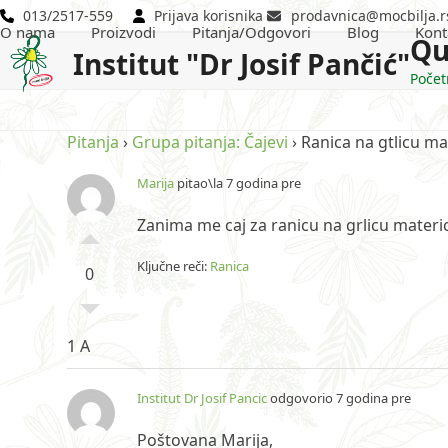
Skip
013/2517-559
Prijava korisnika
prodavnica@mocbilja.r
O nama
Proizvodi
Pitanja/Odgovori
Blog
Kont
to
Qu
Institut "Dr Josif Pančić"
content
Počet
Pitanja
›
Grupa pitanja: Čajevi
›
Ranica na gtlicu ma
Marija
pitao\la 7 godina pre
Zanima me caj za ranicu na grlicu materice 
Ključne reči:
Ranica
0
1 A
Institut Dr Josif Pancic
odgovorio 7 godina pre
Poštovana Marija,