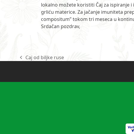
lokalno možete koristiti Čaj za ispiranje i
grliću materice. Za jačanje imuniteta p
compositum” tokom tri meseca u kontinu
Srdačan pozdrav,
Caj od biljke ruse
previous
post: