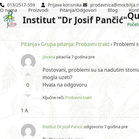
Skip
013/2517-559
Prijava korisnika
prodavnica@mocbilja.r
O nama
Proizvodi
Pitanja/Odgovori
Blog
Kont
to
Qu
Institut "Dr Josif Pančić"
content
Počet
Pitanja
›
Grupa pitanja: Probavni trakt
›
Problemi 
Jovana
pitao\la 7 godina pre
Postovani, problemi su sa nadutim stomak
mogla uzeti?
Hvala na odgovoru
0
Ključne reči:
Probavni trakt
1 A
Institut Dr Josif Pancic
odgovorio 7 godina pre