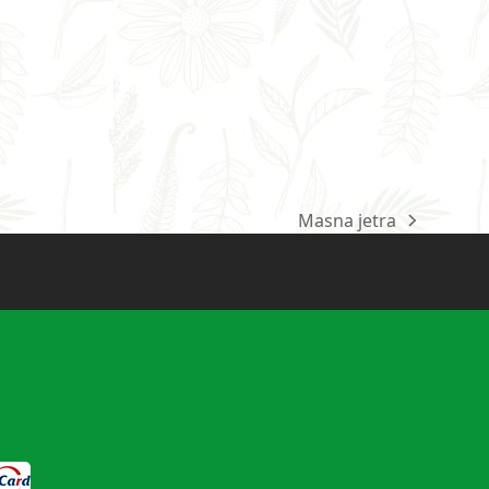
Masna jetra
next
post: