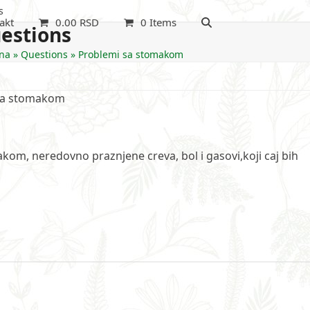
s
akt
0.00
RSD
0 Items
estions
na
»
Questions
»
Problemi sa stomakom
sa stomakom
om, neredovno praznjene creva, bol i gasovi,koji caj bih