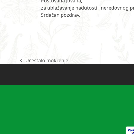
Poštovana Jovana,
za ublažavanje nadutosti i neredovnog pra
Srdačan pozdrav,
Ucestalo mokrenje
previous
post: