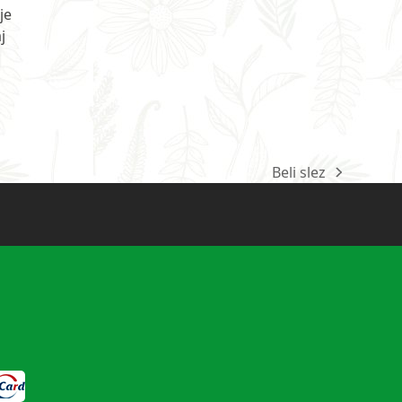
je
j
Beli slez
next
post: