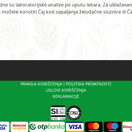
dne su laboratorijske analize po uputu lekara. Za ublažavan
možete koristiti Čaj kod zapaljenja želudačne sluznice ili Ča
PRAVILA KORIŠĆENJA I POLITIKA PRIVATNOSTI
USLOVI KORIŠĆENJA
REKLAMACIJE