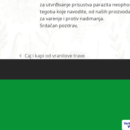
za utvrđivanje prisustva parazita neopho
tegoba koje navodite, od naših proizvoda 
za varenje i protiv nadimanja.
Srdačan pozdrav,
Caj i kapi od vranilove trave
previous
post: