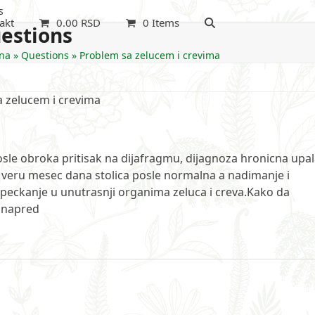
s
akt
0.00
RSD
0 Items
estions
na
»
Questions
»
Problem sa zelucem i crevima
 zelucem i crevima
 obroka pritisak na dijafragmu, dijagnoza hronicna upa
ja veru mesec dana stolica posle normalna a nadimanje i
 peckanje u unutrasnji organima zeluca i creva.Kako da
 unapred