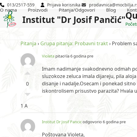
Skip
013/2517-559
Prijava korisnika
prodavnica@mocbilja.r
O nama
Proizvodi
Pitanja/Odgovori
Blog
Kont
to
Qu
Institut "Dr Josif Pančić"
content
Počet
Pitanja
›
Grupa pitanja: Probavni trakt
›
Problem sa
Violeta
pitao\la 6 godina pre
Imam nadimanje svakodnevno odmah posle
sluzokoze zeluca imala dijareju, pila alo
disanje i nadalje.Osecam i ponekad sitno
0
iskontrolisem prisustvo parazita? Hvala
1 A
Institut Dr Josif Pancic
odgovorio 6 godina pre
Poštovana Violeta,