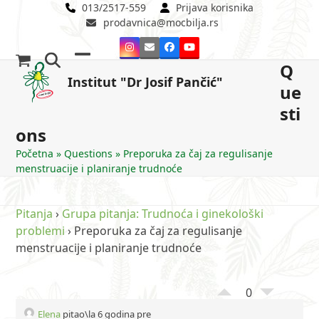
Skip
013/2517-559
Prijava korisnika
prodavnica@mocbilja.rs
to
content
Instagram
Email
Facebook
YouTube
Q
Open
Close
Institut "Dr Josif Pančić"
ue
mobile
mobile
sti
menu
menu
ons
Početna
»
Questions
»
Preporuka za čaj za regulisanje
menstruacije i planiranje trudnoće
Pitanja
›
Grupa pitanja: Trudnoća i ginekološki
problemi
›
Preporuka za čaj za regulisanje
menstruacije i planiranje trudnoće
0
Elena
pitao\la 6 godina pre