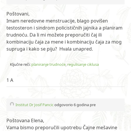
Poštovani,
Imam neredovne menstruacije, blago povišen
testosteron i sindrom policističnih jajnika a planiram
trudnoću. Da li mi možete preporučiti čaj ili
kombinaciju čaja za mene i kombinaciju čaja za mog
supruga i kako se piju? Hvala unapred.
Ključne reči:
planiranje trudnoće
,
regulisanje ciklusa
1 A
Institut Dr Josif Pancic
odgovorio 6 godina pre
Poštovana Elena,
Vama bismo preporučili upotrebu Čajne mešavine