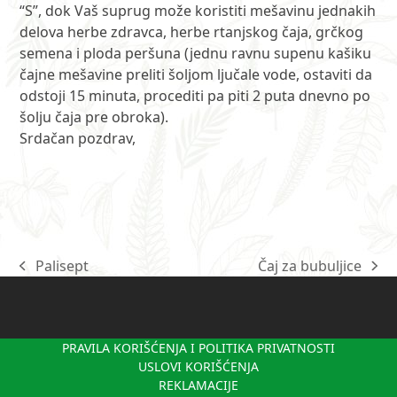
“S”, dok Vaš suprug može koristiti mešavinu jednakih
delova herbe zdravca, herbe rtanjskog čaja, grčkog
semena i ploda peršuna (jednu ravnu supenu kašiku
čajne mešavine preliti šoljom ljučale vode, ostaviti da
odstoji 15 minuta, procediti pa piti 2 puta dnevno po
šolju čaja pre obroka).
Srdačan pozdrav,
Palisept
Čaj za bubuljice
previous
next
post:
post:
PRAVILA KORIŠĆENJA I POLITIKA PRIVATNOSTI
USLOVI KORIŠĆENJA
REKLAMACIJE