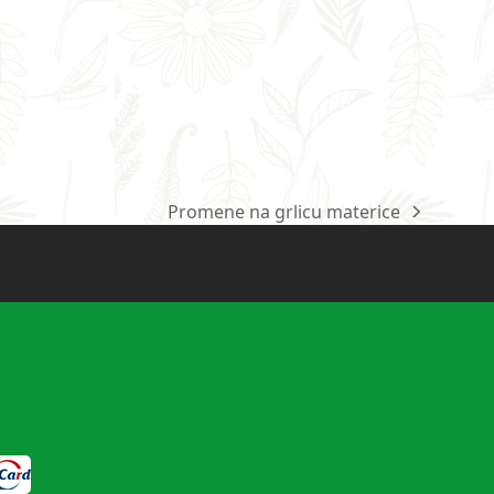
Promene na grlicu materice
next
post: