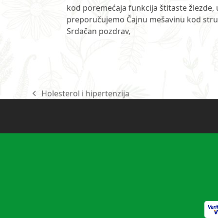
kod poremećaja funkcija štitaste žlezde,
preporučujemo Čajnu mešavinu kod str
Srdačan pozdrav,
Holesterol i hipertenzija
previous
post: