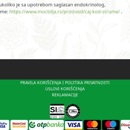
 ukoliko je sa upotrebom saglasan endokrinolog,
ume:
https://www.mocbilja.rs/proizvod/caj-kod-strume/
.
PRAVILA KORIŠĆENJA I POLITIKA PRIVATNOSTI
USLOVI KORIŠĆENJA
REKLAMACIJE