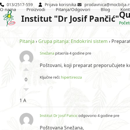
Skip
013/2517-559
Prijava korisnika
prodavnica@mocbilja.r
O nama
Proizvodi
Pitanja/Odgovori
Blog
Kont
to
Qu
Institut "Dr Josif Pančić"
content
Počet
Pitanja
›
Grupa pitanja: Endokrini sistem
›
Preparat
Snežana
pitao\la 4 godine pre
Poštovani, koji preparat preporučujete 
Ključne reči:
hipertireoza
0
1 A
Institut Dr Josif Pancic
odgovorio 4 godine pre
Poštovana Snežana,