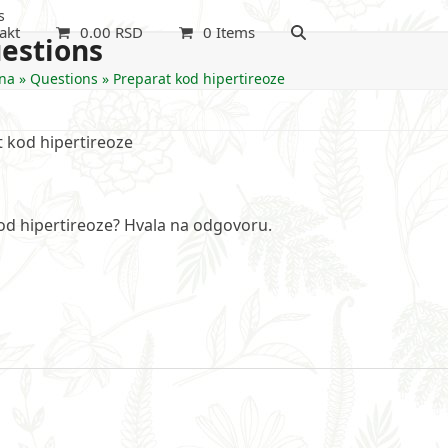
s
akt
0.00
RSD
0 Items
estions
na
»
Questions
»
Preparat kod hipertireoze
 kod hipertireoze
kod hipertireoze? Hvala na odgovoru.