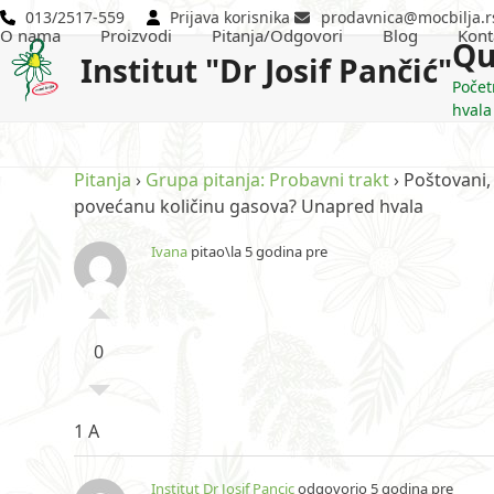
Skip
013/2517-559
Prijava korisnika
prodavnica@mocbilja.r
O nama
Proizvodi
Pitanja/Odgovori
Blog
Kont
to
Qu
Institut "Dr Josif Pančić"
content
Počet
hvala
Pitanja
›
Grupa pitanja: Probavni trakt
›
Poštovani,
povećanu količinu gasova? Unapred hvala
Ivana
pitao\la 5 godina pre
0
1 A
Institut Dr Josif Pancic
odgovorio 5 godina pre