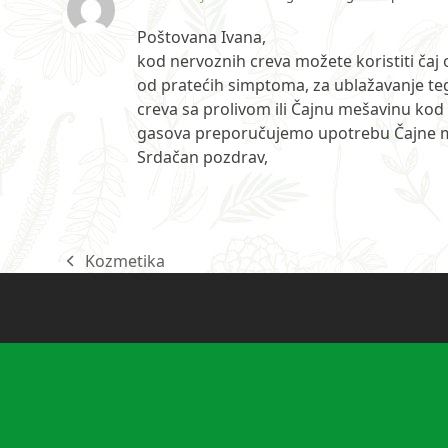
Poštovana Ivana,
kod nervoznih creva možete koristiti čaj 
od pratećih simptoma, za ublažavanje te
creva sa prolivom ili Čajnu mešavinu kod
gasova preporučujemo upotrebu Čajne me
Srdačan pozdrav,
Kozmetika
previous
post: