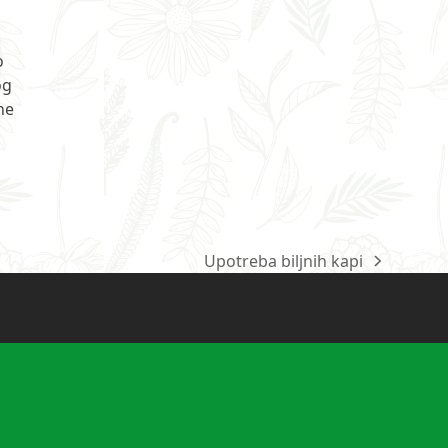
o
og
ne
Upotreba biljnih kapi
next
post: