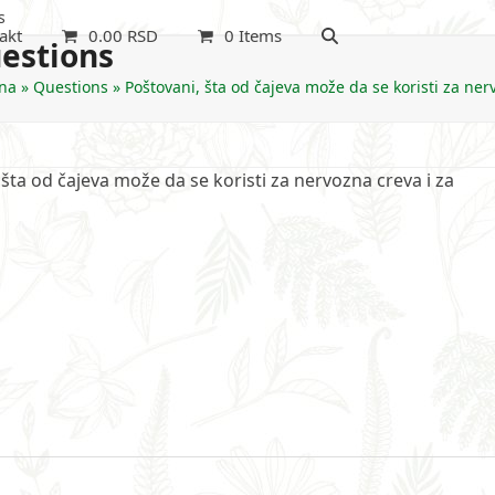
s
akt
0.00
RSD
0 Items
estions
na
»
Questions
»
Poštovani, šta od čajeva može da se koristi za ne
 šta od čajeva može da se koristi za nervozna creva i za