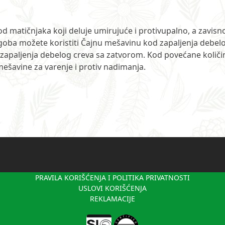
od matičnjaka koji deluje umirujuće i protivupalno, a zavisn
goba možete koristiti Čajnu mešavinu kod zapaljenja debel
 zapaljenja debelog creva sa zatvorom. Kod povećane količi
šavine za varenje i protiv nadimanja.
PRAVILA KORIŠĆENJA I POLITIKA PRIVATNOSTI
USLOVI KORIŠĆENJA
REKLAMACIJE