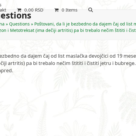
s
akt
0.00
RSD
0 Items
estions
na
»
Questions
»
Poštovani, da li je bezbedno da dajem čaj od list 
on i Metotreksat (ima dečiji artritis) pa bi trebalo nečim štititi i či
 bezbedno da dajem čaj od list maslačka devojčici od 19 mese
 artritis) pa bi trebalo nečim štititi i čistiti jetru i bubrege.
apred.