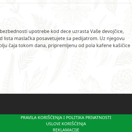
bezbednosti upotrebe kod dece uzrasta Vaše devojčice,
od lista maslačka posavetujete sa pedijatrom. Uz njegovu
šolju čaja tokom dana, pripremljenu od pola kafene kašičice
PRAVILA KORIŠĆENJA I POLITIKA PRIVATNOSTI
USLOVI KORIŠĆENJA
REKLAMACIJE