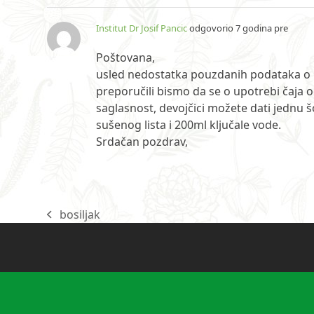
Institut Dr Josif Pancic
odgovorio 7 godina pre
Poštovana,
usled nedostatka pouzdanih podataka o 
preporučili bismo da se o upotrebi čaja 
saglasnost, devojčici možete dati jednu 
sušenog lista i 200ml ključale vode.
Srdačan pozdrav,
bosiljak
previous
post: