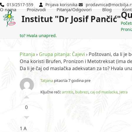
Skip
013/2517-559
Prijava korisnika
prodavnica@mocbilja.r
O nama
Proizvodi
Pitanja/Odgovori
Blog
Kont
to
Qu
Institut "Dr Josif Pančić"
content
Počet
Proniz
to? Hvala unapred.
Pitanja
›
Grupa pitanja: Čajevi
›
Poštovani, da li je
Ona koristi Brufen, Pronizon i Metotreksat (ima dečiji
Da li je čaj od maslačka adekvatan za to? Hvala un
Tatjana
pitao\la 7 godina pre
Ključne reči:
artritis
,
bubrezi
,
caj od maslacka
,
Jetra
0
1 A