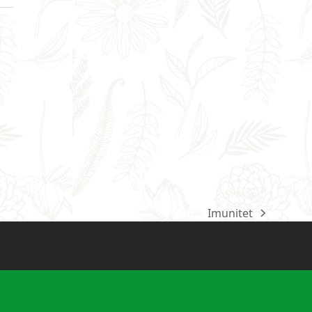
Imunitet
next
post: