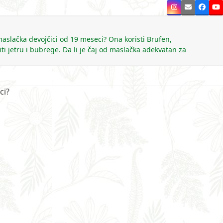
Instagram
Email
Faceb
Y
maslačka devojčici od 19 meseci? Ona koristi Brufen,
stiti jetru i bubrege. Da li je čaj od maslačka adekvatan za
ci?