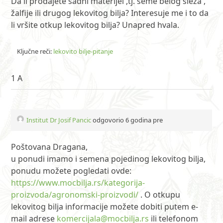
Da li prodajete sadni materijel ,tj. seme belog sleza ,
žalfije ili drugog lekovitog bilja? Interesuje me i to da
li vršite otkup lekovitog bilja? Unapred hvala.
Ključne reči:
lekovito bilje-pitanje
1 A
Institut Dr Josif Pancic
odgovorio 6 godina pre
Poštovana Dragana,
u ponudi imamo i semena pojedinog lekovitog bilja,
ponudu možete pogledati ovde:
https://www.mocbilja.rs/kategorija-
proizvoda/agronomski-proizvodi/
. O otkupu
lekovitog bilja informacije možete dobiti putem e-
mail adrese
komercijala@mocbilja.rs
ili telefonom