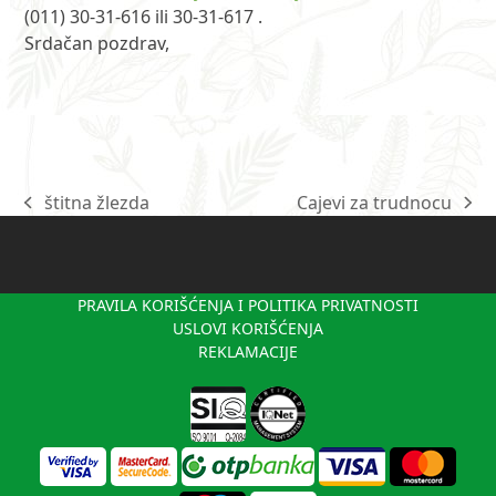
(011) 30-31-616 ili 30-31-617 .
Srdačan pozdrav,
štitna žlezda
Cajevi za trudnocu
previous
next
post:
post:
PRAVILA KORIŠĆENJA I POLITIKA PRIVATNOSTI
USLOVI KORIŠĆENJA
REKLAMACIJE