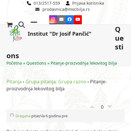
Skip
013/2517-559
Prijava korisnika
prodavnica@mocbilja.rs
to
content
Instagram
Email
Facebook
YouTube
Q
Open
Close
Institut "Dr Josif Pančić"
ue
mobile
mobile
sti
menu
menu
ons
Početna
»
Questions
»
Pitanje-proizvodnja lekovitog bilja
Pitanja
›
Grupa pitanja: Grupa razno
›
Pitanje-
proizvodnja lekovitog bilja
0
Dragana
pitao\la 6 godina pre