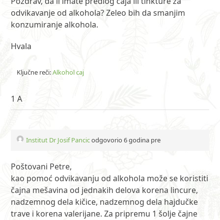
Pozdrav, da li imate predlog caja ili tinkture za
odvikavanje od alkohola? Zeleo bih da smanjim
konzumiranje alkohola.
Hvala
Ključne reči:
Alkohol caj
1 A
Institut Dr Josif Pancic
odgovorio 6 godina pre
Poštovani Petre,
kao pomoć odvikavanju od alkohola može se koristiti
čajna mešavina od jednakih delova korena lincure,
nadzemnog dela kičice, nadzemnog dela hajdučke
trave i korena valerijane. Za pripremu 1 šolje čajne