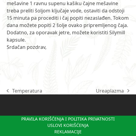
mešavine 1 ravnu supenu kašiku čajne mešavine
treba preliti šoljom ključaje vode, ostaviti da odstoji
15 minuta pa procediti i čaj popiti nezaslađen. Tokom
dana možete popiti 2 šolje ovako pripremljenog čaja.
Dodatno, za oporavak jetre, možete koristiti Silymill
kapsule.
Srdačan pozdrav,
Temperatura
Ureaplazma
previous
next
post:
post:
PRAVILA KORIŠĆENJA I POLITIKA PRIVATNOSTI
USLOVI KORIŠĆENJA
REKLAMACIJE