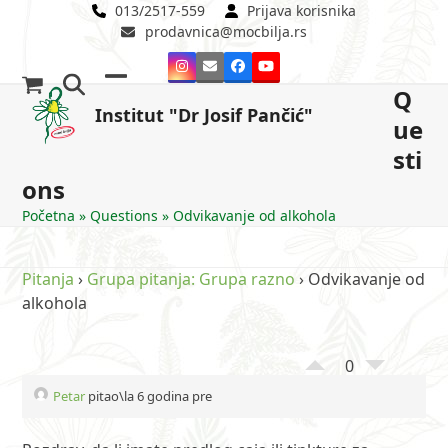
Skip
013/2517-559
Prijava korisnika
prodavnica@mocbilja.rs
to
content
Instagram
Email
Facebook
YouTube
Q
Open
Close
Institut "Dr Josif Pančić"
ue
mobile
mobile
sti
menu
menu
ons
Početna
»
Questions
»
Odvikavanje od alkohola
Pitanja
›
Grupa pitanja: Grupa razno
›
Odvikavanje od
alkohola
0
Petar
pitao\la 6 godina pre