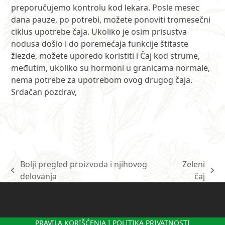
preporučujemo kontrolu kod lekara. Posle mesec
dana pauze, po potrebi, možete ponoviti tromesečni
ciklus upotrebe čaja. Ukoliko je osim prisustva
nodusa došlo i do poremećaja funkcije štitaste
žlezde, možete uporedo koristiti i Čaj kod strume,
međutim, ukoliko su hormoni u granicama normale,
nema potrebe za upotrebom ovog drugog čaja.
Srdačan pozdrav,
Bolji pregled proizvoda i njihovog
Zeleni
previous
next
delovanja
čaj
post:
post:
PRAVILA KORIŠĆENJA I POLITIKA PRIVATNOSTI