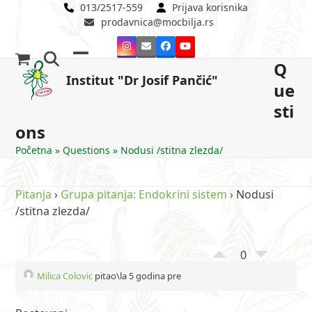
Skip
013/2517-559
Prijava korisnika
prodavnica@mocbilja.rs
to
content
Instagram
Email
Facebook
YouTube
Q
Open
Close
Institut "Dr Josif Pančić"
ue
mobile
mobile
sti
menu
menu
ons
Početna
»
Questions
»
Nodusi /stitna zlezda/
Pitanja
›
Grupa pitanja: Endokrini sistem
›
Nodusi
/stitna zlezda/
0
Milica Colovic
pitao\la 5 godina pre