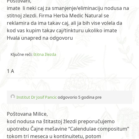
Postovani,
imate li neki caj za smanjenje/eliminaciju nodusa na
stitnoj zlezdi. Firma Herba Medic Natural se
reklamira da ima takav caj, ali ja bih vise volela da
kod vas kupim takav caj/tinkturu ukoliko imate
Hvala unapred na odgovoru
Ključne reči:
štitna žlezda
1 A
Institut Dr Josif Pancic
odgovorio 5 godina pre
Poštovana Milice,
kod nodusa na štitastoj žlezdi preporučujemo
upotrebu Čajne mešavine “Calendulae compositum”
tokom tri meseca u kontinuitetu, potom