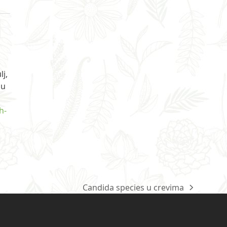
lj,
 u
h-
Candida species u crevima
next
post: