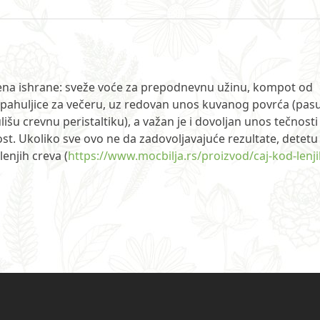
ena ishrane: sveže voće za prepodnevnu užinu, kompot od
e pahuljice za večeru, uz redovan unos kuvanog povrća (pasu
išu crevnu peristaltiku), a važan je i dovoljan unos tečnosti
vnost. Ukoliko sve ovo ne da zadovoljavajuće rezultate, detetu
enjih creva (
https://www.mocbilja.rs/proizvod/caj-kod-lenji