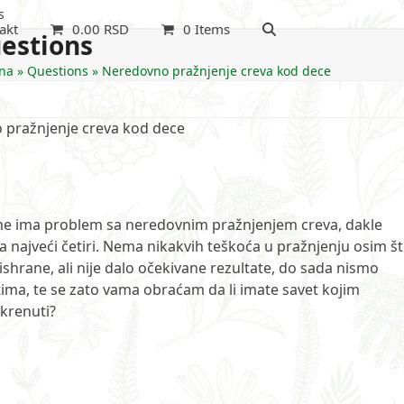
s
akt
0.00
RSD
0 Items
estions
na
»
Questions
»
Neredovno pražnjenje creva kod dece
 pražnjenje creva kod dece
me ima problem sa neredovnim pražnjenjem creva, dakle
 a najveći četiri. Nema nikakvih teškoća u pražnjenju osim š
hrane, ali nije dalo očekivane rezultate, do sada nismo
ima, te se zato vama obraćam da li imate savet kojim
 krenuti?