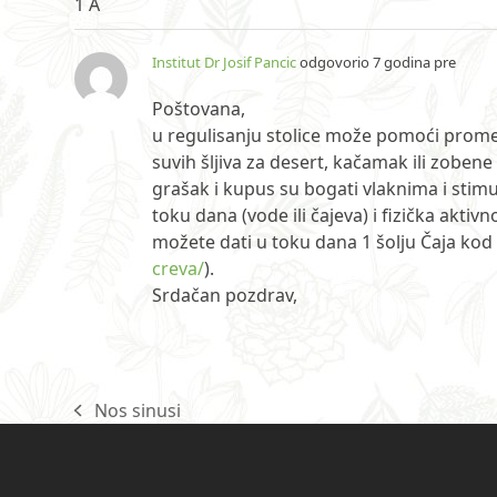
1 A
Institut Dr Josif Pancic
odgovorio 7 godina pre
Poštovana,
u regulisanju stolice može pomoći prom
suvih šljiva za desert, kačamak ili zoben
grašak i kupus su bogati vlaknima i stimul
toku dana (vode ili čajeva) i fizička akti
možete dati u toku dana 1 šolju Čaja kod l
creva/
).
Srdačan pozdrav,
Nos sinusi
previous
post: