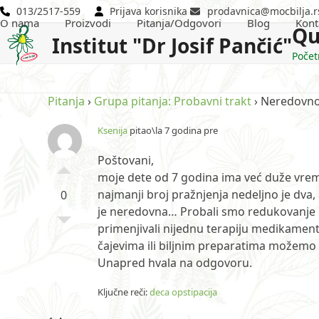
Skip
013/2517-559
Prijava korisnika
prodavnica@mocbilja.r
O nama
Proizvodi
Pitanja/Odgovori
Blog
Kont
to
Qu
Institut "Dr Josif Pančić"
content
Počet
Pitanja
›
Grupa pitanja: Probavni trakt
›
Neredovno
Ksenija
pitao\la 7 godina pre
Poštovani,
moje dete od 7 godina ima već duže vre
najmanji broj pražnjenja nedeljno je dva,
0
je neredovna… Probali smo redukovanje is
primenjivali nijednu terapiju medikament
čajevima ili biljnim preparatima možemo
Unapred hvala na odgovoru.
Ključne reči:
deca opstipacija