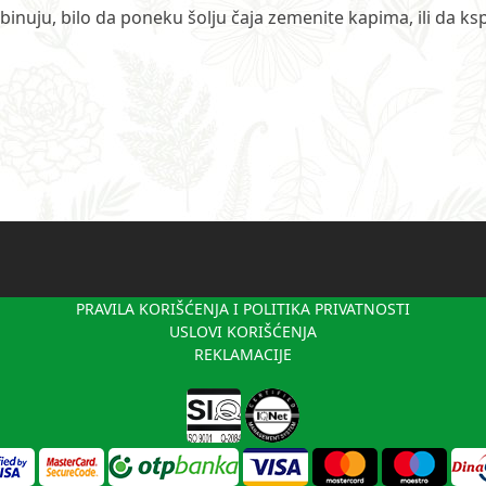
inuju, bilo da poneku šolju čaja zemenite kapima, ili da ksp
PRAVILA KORIŠĆENJA I POLITIKA PRIVATNOSTI
USLOVI KORIŠĆENJA
REKLAMACIJE