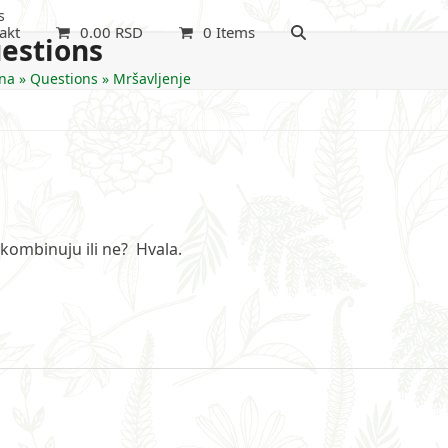
s
akt
0.00
RSD
0 Items
estions
na
»
Questions
»
Mršavljenje
 kombinuju ili ne? Hvala.