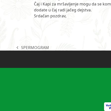
Čaj i Kapi za mršavljenje mogu da se komb
dodate u čaj radi jačeg dejstva.
Srdačan pozdrav,
SPERMOGRAM
previous
post: