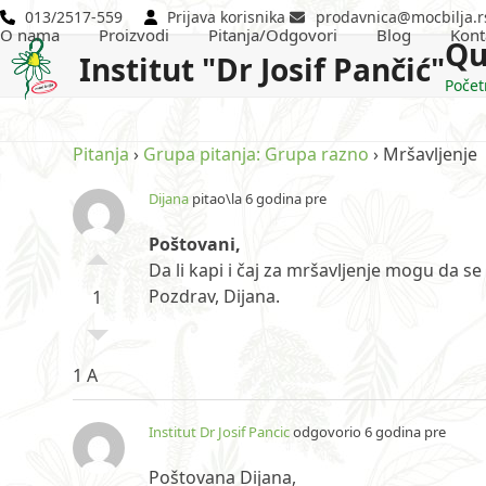
Skip
013/2517-559
Prijava korisnika
prodavnica@mocbilja.r
O nama
Proizvodi
Pitanja/Odgovori
Blog
Kont
to
Qu
Institut "Dr Josif Pančić"
content
Počet
Pitanja
›
Grupa pitanja: Grupa razno
›
Mršavljenje
Dijana
pitao\la 6 godina pre
Poštovani,
Da li kapi i čaj za mršavljenje mogu da se
Pozdrav, Dijana.
1
1 A
Institut Dr Josif Pancic
odgovorio 6 godina pre
Poštovana Dijana,