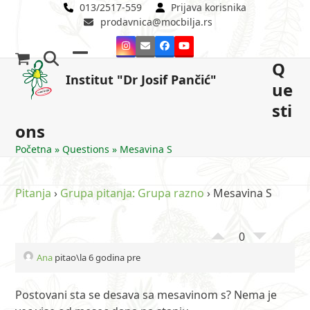
Skip
013/2517-559
Prijava korisnika
prodavnica@mocbilja.rs
to
content
Instagram
Email
Facebook
YouTube
Q
Open
Close
Institut "Dr Josif Pančić"
ue
mobile
mobile
sti
menu
menu
ons
Početna
»
Questions
»
Mesavina S
Pitanja
›
Grupa pitanja: Grupa razno
›
Mesavina S
0
Ana
pitao\la 6 godina pre
Postovani sta se desava sa mesavinom s? Nema je