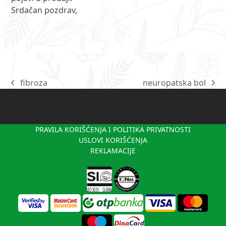
Srdačan pozdrav,
fibroza
neuropatska bol
previous
next
post:
post:
PRAVILA KORIŠĆENJA I POLITIKA PRIVATNOSTI
USLOVI KORIŠĆENJA
REKLAMACIJE