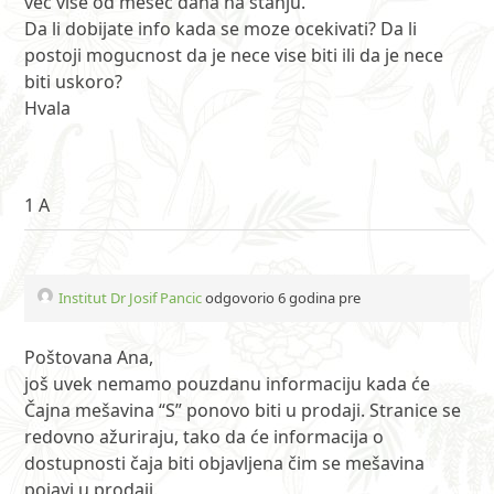
vec vise od mesec dana na stanju.
Da li dobijate info kada se moze ocekivati? Da li
postoji mogucnost da je nece vise biti ili da je nece
biti uskoro?
Hvala
1 A
Institut Dr Josif Pancic
odgovorio 6 godina pre
Poštovana Ana,
još uvek nemamo pouzdanu informaciju kada će
Čajna mešavina “S” ponovo biti u prodaji. Stranice se
redovno ažuriraju, tako da će informacija o
dostupnosti čaja biti objavljena čim se mešavina
pojavi u prodaji.