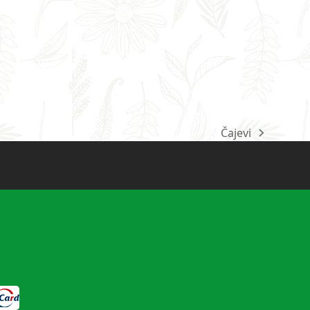
Čajevi
next
post: