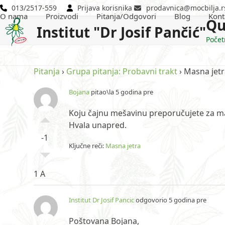
Skip
013/2517-559
Prijava korisnika
prodavnica@mocbilja.r
O nama
Proizvodi
Pitanja/Odgovori
Blog
Kont
to
Qu
Institut "Dr Josif Pančić"
content
Počet
Pitanja
›
Grupa pitanja: Probavni trakt
›
Masna jet
Bojana
pitao\la 5 godina pre
Koju čajnu mešavinu preporučujete za ma
Hvala unapred.
-1
Ključne reči:
Masna jetra
1 A
Institut Dr Josif Pancic
odgovorio 5 godina pre
Poštovana Bojana,