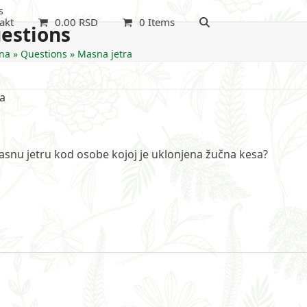
s
akt
0.00
RSD
0 Items
estions
na
»
Questions
»
Masna jetra
ra
snu jetru kod osobe kojoj je uklonjena žučna kesa?