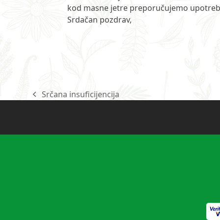
kod masne jetre preporučujemo upotrebu
Srdačan pozdrav,
Srčana insuficijencija
previous
post: