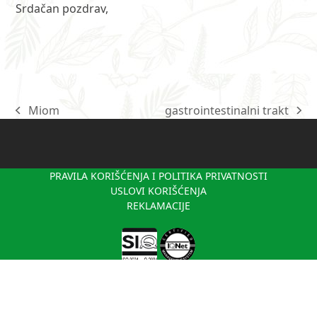
Srdačan pozdrav,
Miom
gastrointestinalni trakt
previous
next
post:
post:
PRAVILA KORIŠĆENJA I POLITIKA PRIVATNOSTI
USLOVI KORIŠĆENJA
REKLAMACIJE