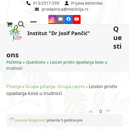
Skip
013/2517-559
Prijava korisnika
prodavnica@mocbilja.rs
to
content
Instagram
Email
Facebook
YouTube
Q
Open
Close
Institut "Dr Josif Pančić"
ue
mobile
mobile
sti
menu
menu
ons
Početna
»
Questions
»
Losion protiv opadanja kose u
trudnoći
Pitanja
›
Grupa pitanja: Grupa razno
›
Losion protiv
opadanja kose u trudnoći
0
Jovana Stojanović
pitao\la 5 godina pre