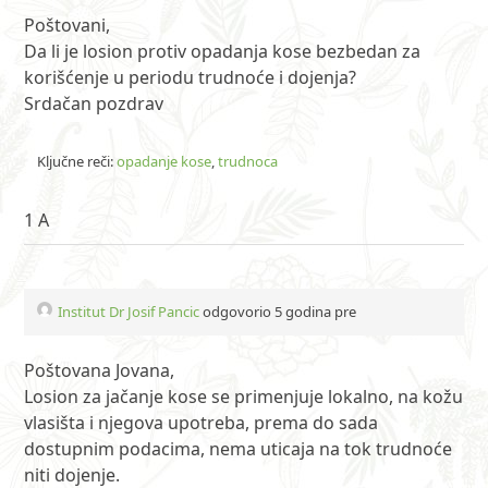
Poštovani,
Da li je losion protiv opadanja kose bezbedan za
korišćenje u periodu trudnoće i dojenja?
Srdačan pozdrav
Ključne reči:
opadanje kose
,
trudnoca
1 A
Institut Dr Josif Pancic
odgovorio 5 godina pre
Poštovana Jovana,
Losion za jačanje kose se primenjuje lokalno, na kožu
vlasišta i njegova upotreba, prema do sada
dostupnim podacima, nema uticaja na tok trudnoće
niti dojenje.