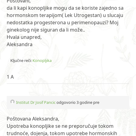
Poštovani,
da li kapi konopljike mogu da se koriste zajedno sa
hormonskom terapijom( Lek Utrogestan) u slucaju
nedostatka progesterona u perimenopauzi? Moj
ginekolog nije siguran da li može..
Hvala unapred,
Aleksandra
Ključne reči:
Konopljika
1 A
Institut Dr Josif Pancic
odgovorio 3 godine pre
Poštovana Aleksandra,
Upotreba konopljike se ne preporučuje tokom
trudnoće, dojenja, tokom upotrebe hormonskih