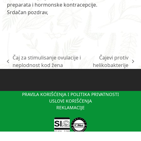
preparata i hormonske kontracepcije.
Srdačan pozdrav,
Čaj za stimulisanje ovulacije i
Čajevi protiv
previous
next
neplodnost kod žena
helikobakterije
post:
post:
PRAVILA KORIŠĆENJA I POLITIKA PRIVATNOSTI
USLOVI KORIŠĆENJA
REKLAMACIJE