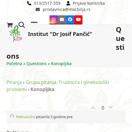
Skip
013/2517-559
Prijava korisnika
prodavnica@mocbilja.rs
to
content
Instagram
Email
Facebook
YouTube
Q
Open
Close
Institut "Dr Josif Pančić"
ue
mobile
mobile
sti
menu
menu
ons
Početna
»
Questions
»
Konopljika
Pitanja
›
Grupa pitanja: Trudnoća i ginekološki
problemi
›
Konopljika
0
Aleksandra
pitao\la 3 godine pre