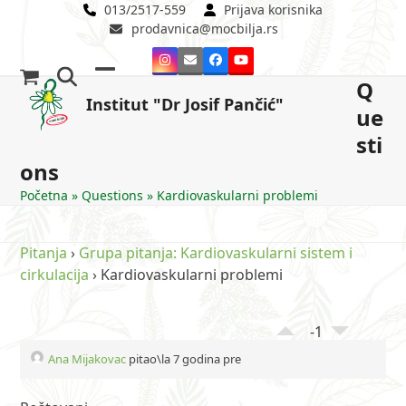
Skip
013/2517-559
Prijava korisnika
prodavnica@mocbilja.rs
to
content
Instagram
Email
Facebook
YouTube
Q
Open
Close
Institut "Dr Josif Pančić"
ue
mobile
mobile
sti
menu
menu
ons
Početna
»
Questions
»
Kardiovaskularni problemi
Pitanja
›
Grupa pitanja: Kardiovaskularni sistem i
cirkulacija
›
Kardiovaskularni problemi
-1
Ana Mijakovac
pitao\la 7 godina pre