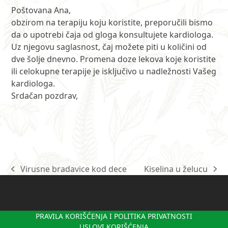
Poštovana Ana,
obzirom na terapiju koju koristite, preporučili bismo
da o upotrebi čaja od gloga konsultujete kardiologa.
Uz njegovu saglasnost, čaj možete piti u količini od
dve šolje dnevno. Promena doze lekova koje koristite
ili celokupne terapije je isključivo u nadležnosti Vašeg
kardiologa.
Srdačan pozdrav,
Virusne bradavice kod dece
Kiselina u želucu
previous
next
post:
post:
PRAVILA KORIŠĆENJA I POLITIKA PRIVATNOSTI
USLOVI KORIŠĆENJA