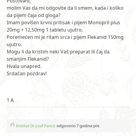
Poštovani,
molim Vas da mi odgovite da li smem, kada i koliko
da pijem čaja od gloga?
Imam povišen krvni pritisak i pijem Monopril plus
20mg + 12,50mg 1 tabletu ujutro.
Poremećen mi je ritam srca i pijem Flekanid 150mg
ujutro.
Mogu li da kristim neki Vaš preparat ili čaj da
smanjim Flekanid?
Hvala unapred.
Srdačan pozdrav!
1 A
Institut Dr Josif Pancic
odgovorio 7 godina pre