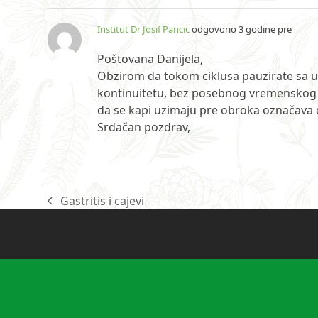
Institut Dr Josif Pancic
odgovorio 3 godine pre
Poštovana Danijela,
Obzirom da tokom ciklusa pauzirate sa u
kontinuitetu, bez posebnog vremenskog o
da se kapi uzimaju pre obroka označava 
Srdačan pozdrav,
Gastritis i cajevi
previous
post: