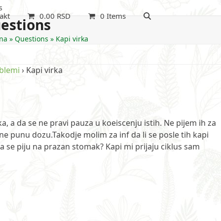
s
akt
0.00
RSD
0 Items
estions
na
»
Questions
»
Kapi virka
oblemi
›
Kapi virka
a, a da se ne pravi pauza u koeiscenju istih. Ne pijem ih za
 ne punu dozu.Takodje molim za inf da li se posle tih kapi
 da se piju na prazan stomak? Kapi mi prijaju ciklus sam