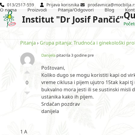
Skip
013/2517-559
Prijava korisnika
prodavnica@mocbilja.r
O nama
Proizvodi
Pitanja/Odgovori
Blog
Kont
to
Qu
Institut "Dr Josif Pančić"
content
Počet
Pitanja
›
Grupa pitanja: Trudnoća i ginekološki pr
Danijela
pitao\la 3 godine pre
Poštovani,
Koliko dugo se mogu koristiti kapi od virk
vreme ciklusa i pijem ujutro 15tak kapi tj
0
bukvalno mora jesti ili se sustinski misli
ustanika kako ih pijem.
Srdačan pozdrav
danijela
1 A