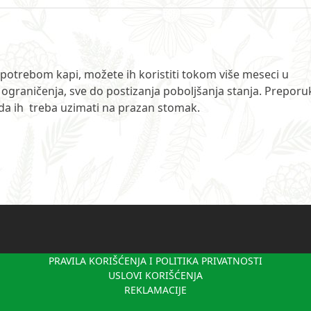
potrebom kapi, možete ih koristiti tokom više meseci u
graničenja, sve do postizanja poboljšanja stanja. Preporu
da ih treba uzimati na prazan stomak.
PRAVILA KORIŠĆENJA I POLITIKA PRIVATNOSTI
USLOVI KORIŠĆENJA
REKLAMACIJE