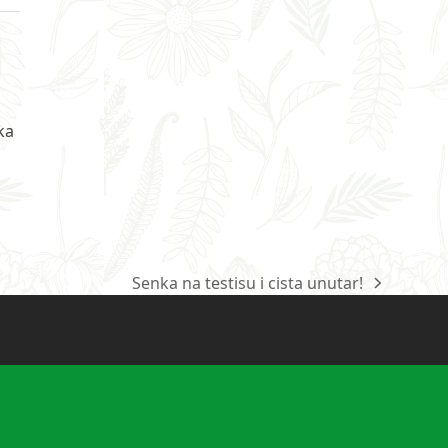
ka
Senka na testisu i cista unutar!
next
post: