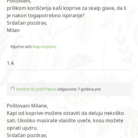
Poštovani,
prilikom korišćenja kaši koprive za skalp glave, da li
je nakon togapotrebno ispiranje?
Srdačan pozdrav,
Milan
Ključne reči:
Kapi koprive
1 A
Institut Dr Josif Pancic
odgovorio 7 godina pre
Poštovani Milane,
Kapi od koprive možete ostaviti da deluju nekoliko
sati. Ukoliko masirate vlasište uveče, kosu možete
oprati ujutru.
Srdačan pozdrav,