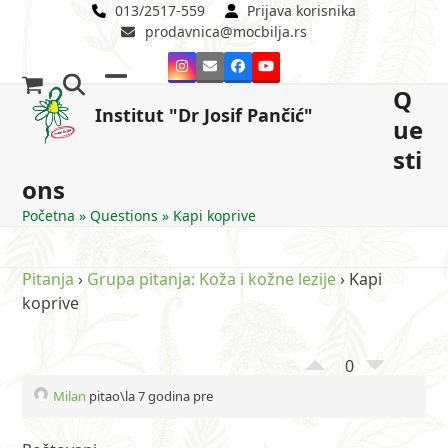
Skip
013/2517-559
Prijava korisnika
prodavnica@mocbilja.rs
to
content
Instagram
Email
Facebook
YouTube
Q
Open
Close
Institut "Dr Josif Pančić"
ue
mobile
mobile
sti
menu
menu
ons
Početna
»
Questions
»
Kapi koprive
Pitanja
›
Grupa pitanja: Koža i kožne lezije
›
Kapi
koprive
0
Milan
pitao\la 7 godina pre