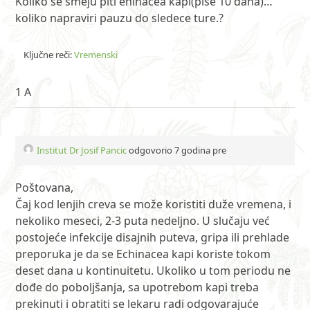
Koliko se smeju piti ehinacea kapi(pise 10 dana)…
koliko napraviri pauzu do sledece ture.?
Ključne reči:
Vremenski
1 A
Institut Dr Josif Pancic
odgovorio 7 godina pre
Poštovana,
Čaj kod lenjih creva se može koristiti duže vremena, i
nekoliko meseci, 2-3 puta nedeljno. U slučaju već
postojeće infekcije disajnih puteva, gripa ili prehlade
preporuka je da se Echinacea kapi koriste tokom
deset dana u kontinuitetu. Ukoliko u tom periodu ne
dođe do poboljšanja, sa upotrebom kapi treba
prekinuti i obratiti se lekaru radi odgovarajuće