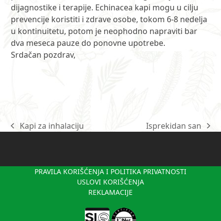
dijagnostike i terapije. Echinacea kapi mogu u cilju
prevencije koristiti i zdrave osobe, tokom 6-8 nedelja
u kontinuitetu, potom je neophodno napraviti bar
dva meseca pauze do ponovne upotrebe.
Srdačan pozdrav,
Kapi za inhalaciju
Isprekidan san
previous
next
post:
post:
PRAVILA KORIŠĆENJA I POLITIKA PRIVATNOSTI
USLOVI KORIŠĆENJA
REKLAMACIJE