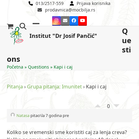
Skip
013/2517-559
Prijava korisnika
prodavnica@mocbilja.rs
to
content
Instagram
Email
Facebook
YouTube
Q
Open
Close
Institut "Dr Josif Pančić"
ue
mobile
mobile
sti
menu
menu
ons
Početna
»
Questions
»
Kapi i caj
Pitanja
›
Grupa pitanja: Imunitet
›
Kapi i caj
0
Natasa
pitao\la 7 godina pre
Koliko se vremenski sme koristiti caj za lenja creva?