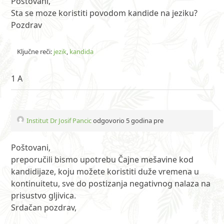
Poštovani,
Sta se moze koristiti povodom kandide na jeziku?
Pozdrav
Ključne reči:
jezik
,
kandida
1 A
Institut Dr Josif Pancic
odgovorio 5 godina pre
Poštovani,
preporučili bismo upotrebu Čajne mešavine kod
kandidijaze, koju možete koristiti duže vremena u
kontinuitetu, sve do postizanja negativnog nalaza na
prisustvo gljivica.
Srdačan pozdrav,