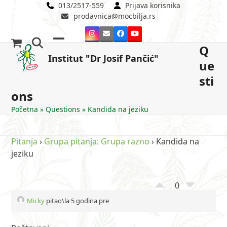
Skip
013/2517-559
Prijava korisnika
prodavnica@mocbilja.rs
to
content
Instagram
Email
Facebook
YouTube
Q
Open
Close
Institut "Dr Josif Pančić"
ue
mobile
mobile
sti
menu
menu
ons
Početna
»
Questions
»
Kandida na jeziku
Pitanja
›
Grupa pitanja: Grupa razno
›
Kandida na
jeziku
0
Micky
pitao\la 5 godina pre