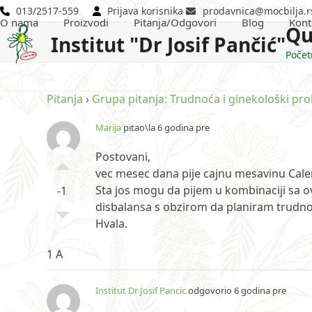
Skip
013/2517-559
Prijava korisnika
prodavnica@mocbilja.r
O nama
Proizvodi
Pitanja/Odgovori
Blog
Kont
to
Qu
Institut "Dr Josif Pančić"
content
Počet
Pitanja
›
Grupa pitanja: Trudnoća i ginekološki pr
Marija
pitao\la 6 godina pre
Postovani,
vec mesec dana pije cajnu mesavinu Cale
Sta jos mogu da pijem u kombinaciji sa
-1
disbalansa s obzirom da planiram trudn
Hvala.
1 A
Institut Dr Josif Pancic
odgovorio 6 godina pre