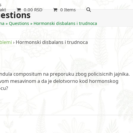
s
akt
0.00
RSD
0 Items
estions
na
»
Questions
»
Hormonski disbalans i trudnoca
oblemi
›
Hormonski disbalans i trudnoca
ndula compositum na preporuku zbog policisicnih jajnika.
 ovom mesavinom a da je delotvorno kod hormonskog
ocu?