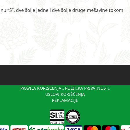
vinu “S”, dve šolje jedne i dve šolje druge mešavine tokom
PRAVILA KORIŠĆENJA I POLITIKA PRIVATNOSTI
USLOVI KORIŠĆENJA
REKLAMACIJE