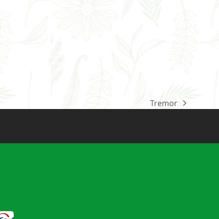
Tremor
next
post: