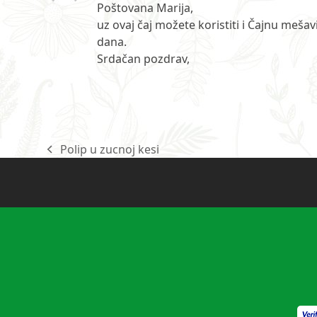
Poštovana Marija,
uz ovaj čaj možete koristiti i Čajnu meša
dana.
Srdačan pozdrav,
Polip u zucnoj kesi
previous
post: