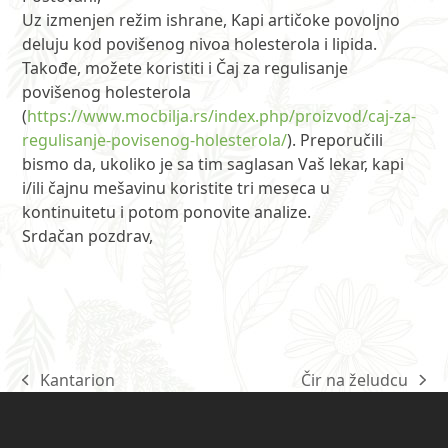
Uz izmenjen režim ishrane, Kapi artičoke povoljno
deluju kod povišenog nivoa holesterola i lipida.
Takođe, možete koristiti i Čaj za regulisanje
povišenog holesterola
(
https://www.mocbilja.rs/index.php/proizvod/caj-za-
regulisanje-povisenog-holesterola/
). Preporučili
bismo da, ukoliko je sa tim saglasan Vaš lekar, kapi
i/ili čajnu mešavinu koristite tri meseca u
kontinuitetu i potom ponovite analize.
Srdačan pozdrav,
Kantarion
Čir na želudcu
previous
next
post:
post: