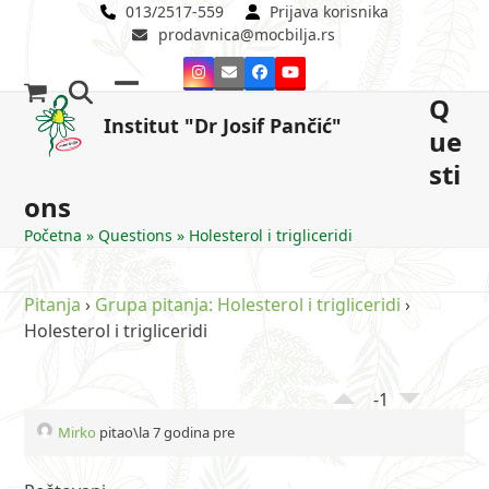
Skip
013/2517-559
Prijava korisnika
prodavnica@mocbilja.rs
to
content
Instagram
Email
Facebook
YouTube
Q
Open
Close
Institut "Dr Josif Pančić"
ue
mobile
mobile
sti
menu
menu
ons
Početna
»
Questions
»
Holesterol i trigliceridi
Pitanja
›
Grupa pitanja: Holesterol i trigliceridi
›
Holesterol i trigliceridi
-1
Mirko
pitao\la 7 godina pre