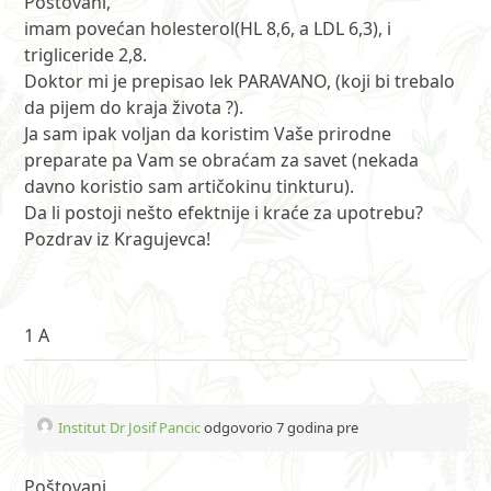
Poštovani,
imam povećan holesterol(HL 8,6, a LDL 6,3), i
trigliceride 2,8.
Doktor mi je prepisao lek PARAVANO, (koji bi trebalo
da pijem do kraja života ?).
Ja sam ipak voljan da koristim Vaše prirodne
preparate pa Vam se obraćam za savet (nekada
davno koristio sam artičokinu tinkturu).
Da li postoji nešto efektnije i kraće za upotrebu?
Pozdrav iz Kragujevca!
1 A
Institut Dr Josif Pancic
odgovorio 7 godina pre
Poštovani,