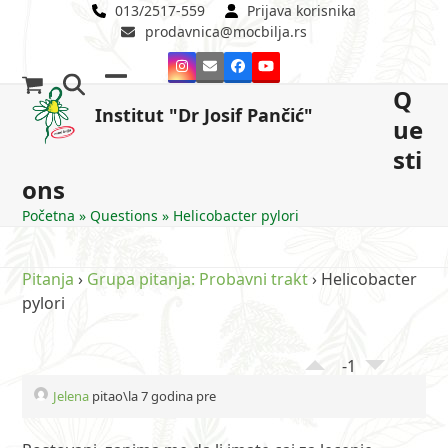
Skip
013/2517-559
Prijava korisnika
prodavnica@mocbilja.rs
to
content
Instagram
Email
Facebook
YouTube
Q
Open
Close
Institut "Dr Josif Pančić"
ue
mobile
mobile
sti
menu
menu
ons
Početna
»
Questions
»
Helicobacter pylori
Pitanja
›
Grupa pitanja: Probavni trakt
›
Helicobacter
pylori
-1
Jelena
pitao\la 7 godina pre