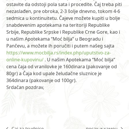
ostavite da odstoji pola sata i procedite. Čaj treba piti
nezaslađen, pre obroka, 2-3 šolje dnevno, tokom 4-6
sedmica u kontinuitetu. Čajeve možete kupiti u bolje
snabdevenim apotekama na teritoriji Republike
Srbije, Republike Srpske i Republike Crne Gore, kao i
u našim Apotekama “Moć bilja” u Beogradu i
Pančevu, a možete ih poručiti i putem našeg sajta
https://www.mocbilja.rs/index.php/uputstvo-za-
online-kupovinu/
. U našim Apotekama “Moć bilja”
cena čaja od vranilovke je 160dinara (pakovanje od
80gr) a Čaja kod upale želudačne sluznice je
364dinara (pakovanje od 100gr).
Srdačan pozdrav,
Caj za trudnice
песак и камен