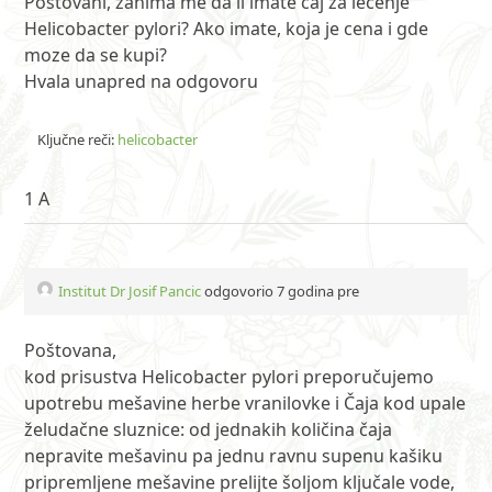
Postovani, zanima me da li imate caj za lecenje
Helicobacter pylori? Ako imate, koja je cena i gde
moze da se kupi?
Hvala unapred na odgovoru
Ključne reči:
helicobacter
1 A
Institut Dr Josif Pancic
odgovorio 7 godina pre
Poštovana,
kod prisustva Helicobacter pylori preporučujemo
upotrebu mešavine herbe vranilovke i Čaja kod upale
želudačne sluznice: od jednakih količina čaja
nepravite mešavinu pa jednu ravnu supenu kašiku
pripremljene mešavine prelijte šoljom ključale vode,