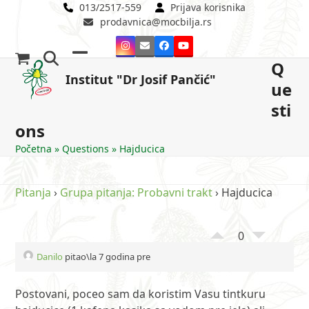
Skip
013/2517-559
Prijava korisnika
prodavnica@mocbilja.rs
to
content
Instagram
Email
Facebook
YouTube
Q
Open
Close
Institut "Dr Josif Pančić"
ue
mobile
mobile
sti
menu
menu
ons
Početna
»
Questions
»
Hajducica
Pitanja
›
Grupa pitanja: Probavni trakt
›
Hajducica
0
Danilo
pitao\la 7 godina pre
Postovani, poceo sam da koristim Vasu tintkuru