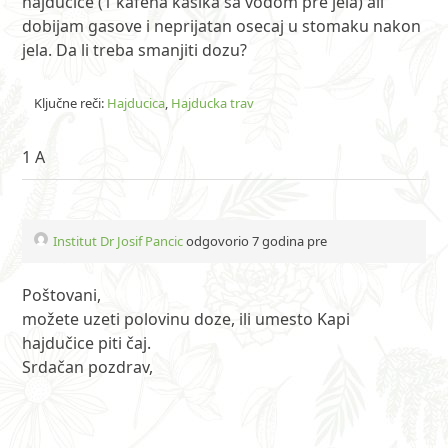
hajducice (1 kafena kasika sa vodom pre jela) ali
dobijam gasove i neprijatan osecaj u stomaku nakon
jela. Da li treba smanjiti dozu?
Ključne reči:
Hajducica
,
Hajducka trav
1 A
Institut Dr Josif Pancic
odgovorio 7 godina pre
Poštovani,
možete uzeti polovinu doze, ili umesto Kapi
hajdučice piti čaj.
Srdačan pozdrav,