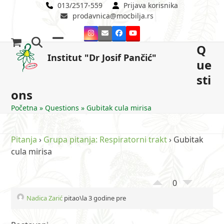
Skip
013/2517-559
Prijava korisnika
prodavnica@mocbilja.rs
to
content
Instagram
Email
Facebook
YouTube
Q
Open
Close
Institut "Dr Josif Pančić"
ue
mobile
mobile
sti
menu
menu
ons
Početna
»
Questions
»
Gubitak cula mirisa
Pitanja
›
Grupa pitanja: Respiratorni trakt
›
Gubitak
cula mirisa
0
Nadica Zarić
pitao\la 3 godine pre