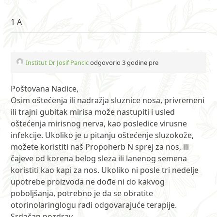
1 A
Institut Dr Josif Pancic
odgovorio 3 godine pre
Poštovana Nadice,
Osim oštećenja ili nadražja sluznice nosa, privremeni
ili trajni gubitak mirisa može nastupiti i usled
oštećenja mirisnog nerva, kao posledice virusne
infekcije. Ukoliko je u pitanju oštećenje sluzokože,
možete koristiti naš Propoherb N sprej za nos, ili
čajeve od korena belog sleza ili lanenog semena
koristiti kao kapi za nos. Ukoliko ni posle tri nedelje
upotrebe proizvoda ne dođe ni do kakvog
poboljšanja, potrebno je da se obratite
otorinolaringlogu radi odgovarajuće terapije.
Srdačan pozdrav,