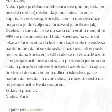
Postovani,
Nakon jake prehlade u februaru ove godine, ostajem
bez cula mirisa( mislim da je posledica lecenje
kapima za nos snup, koristila sam ih dan dva duze
nego sto je dozvoljeno a proizvod je prilicno jak).
Ocekivala sam da ce se do sada culo vratiti medjutim
99% ne osecam nista od tada. Savetovana sam od
lekara i farmaceuta da koristim kapi srebrne vode sa
pantenolom da bi se obnovila sluzokoza, ali ni posle
mesec dana koriscenja istih culo se ne vraca. Mozete
li mi preporuciti nesto od vasih proizvoda jer smo do
sada u porodici redovni korisnici raznih vasih cajeva,
tinktura i do sada imamo odlicno iskustvo, pa se
nadam da mozda i u ovom slucaju mozete nesto da
mi preporucite. Hvala unapred.
Srdacan pozdrav.
Nadica Zarić
Ključne reči:
Culo mirisa