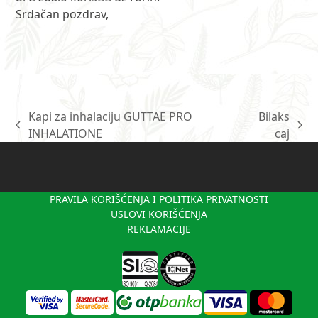
Srdačan pozdrav,
Kapi za inhalaciju GUTTAE PRO
Bilaks
previous
next
INHALATIONE
caj
post:
post:
PRAVILA KORIŠĆENJA I POLITIKA PRIVATNOSTI
USLOVI KORIŠĆENJA
REKLAMACIJE