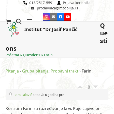
Skip
013/2517-559
Prijava korisnika
prodavnica@mocbilja.rs
to
content
Instagram
Email
Facebook
YouTube
Q
Open
Close
Institut "Dr Josif Pančić"
ue
mobile
mobile
sti
menu
menu
ons
Početna
»
Questions
»
Farin
Pitanja
›
Grupa pitanja: Probavni trakt
›
Farin
0
Bora Lalović
pitao\la 6 godina pre
Koristim Farin za razređivanje krvi. Koje čajeve bi