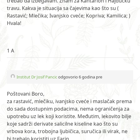
trebao da izbegavam. Znam za Kantarion i Hajdučku
travu. Kakva je situacija sa čajevima kao što su (
Rastavić; Mlečika; Ivanjsko cveće; Kopriva; Kamilica; )
Hvala!
1 A
Institut Dr Josif Pancic
odgovorio 6 godina pre
Poštovani Boro,
za rastavić, mlečiku, ivanjsko cveće i maslačak prema
do sada dostupnim podacima, nema ograničenja za
upotrebu uz lek koji koristite. Međutim, lekovito bilje
koje sadrži derivate salicilne kiseline kao što su
vrbova kora, trobojna ljubičica, suručica ili virak, ne
bi trebalo koristiti uz Farin.