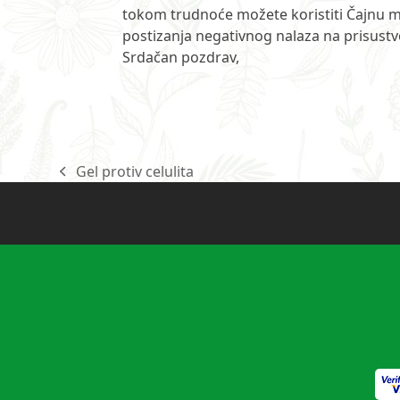
tokom trudnoće možete koristiti Čajnu me
postizanja negativnog nalaza na prisustvo
Srdačan pozdrav,
Gel protiv celulita
previous
post: