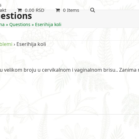
s
akt
0.00
RSD
0 Items
estions
na
»
Questions
»
Eserihija koli
oblemi
›
Eserihija koli
i u velikom broju u cervikalnom i vaginalnom brisu.. Zanima