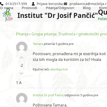
Skip
013/2517-559
Prijava korisnika
prodavnica@mocbilja.r
O nama
Proizvodi
Pitanja/Odgovori
Blog
Kont
to
Qu
Institut "Dr Josif Pančić"
content
Počet
Pitanja
›
Grupa pitanja: Trudnoća i ginekološki pr
Tamara
pitao\la 5 godina pre
Postovani, pronađena mi je eserihija kol
sta bih mogla da koristim za to? Hvala
-2
Ključne reči:
ešerihija koli
1 A
Institut Dr Josif Pancic
odgovorio 5 godina pre
Poštovana Tamara,