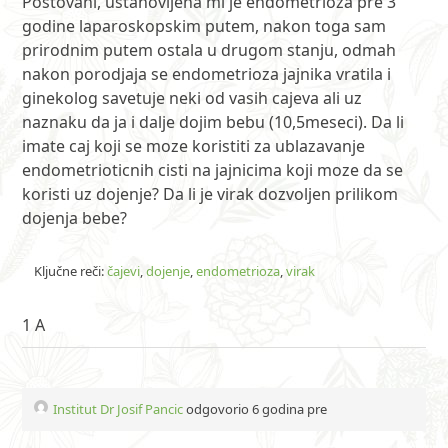
Postovani, ustanovljena mi je endometrioza pre 3
godine laparoskopskim putem, nakon toga sam
prirodnim putem ostala u drugom stanju, odmah
nakon porodjaja se endometrioza jajnika vratila i
ginekolog savetuje neki od vasih cajeva ali uz
naznaku da ja i dalje dojim bebu (10,5meseci). Da li
imate caj koji se moze koristiti za ublazavanje
endometrioticnih cisti na jajnicima koji moze da se
koristi uz dojenje? Da li je virak dozvoljen prilikom
dojenja bebe?
Ključne reči:
čajevi
,
dojenje
,
endometrioza
,
virak
1 A
Institut Dr Josif Pancic
odgovorio 6 godina pre