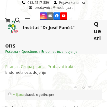
Skip
013/2517-559
Prijava korisnika
prodavnica@mocbilja.rs
to
content
Instagram
Email
Facebook
YouTube
Q
Open
Close
Institut "Dr Josif Pančić"
ue
mobile
mobile
sti
menu
menu
ons
Početna
»
Questions
»
Endometrioza, dojenje
Pitanja
›
Grupa pitanja: Probavni trakt
›
Endometrioza, dojenje
0
Milijana
pitao\la 6 godina pre