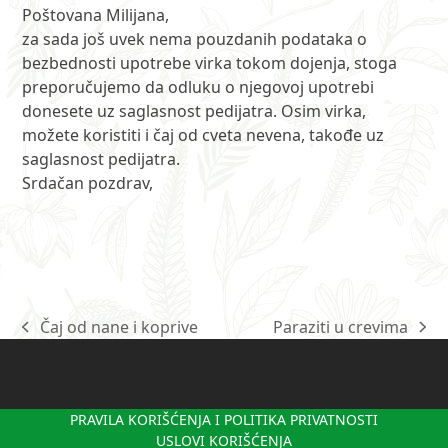
Poštovana Milijana,
za sada još uvek nema pouzdanih podataka o
bezbednosti upotrebe virka tokom dojenja, stoga
preporučujemo da odluku o njegovoj upotrebi
donesete uz saglasnost pedijatra. Osim virka,
možete koristiti i čaj od cveta nevena, takođe uz
saglasnost pedijatra.
Srdačan pozdrav,
Čaj od nane i koprive
Paraziti u crevima
previous
next
post:
post:
PRAVILA KORIŠĆENJA I POLITIKA PRIVATNOSTI
USLOVI KORIŠĆENJA