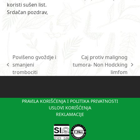
koristi sušen list.
Srdačan pozdrav,
Povišeno gvoždje i
Caj protiv malignog
smanjeni
tumora- Non Hodcking
previous
next
trombociti
limfom
post:
post:
PRAVILA KORIŠĆENJA I POLITIKA PRIVATNOSTI
USLOVI KORIŠĆENJA
REKLAMACIJE