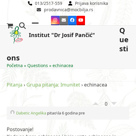
Skip
013/2517-559
Prijava korisnika
prodavnica@mocbilja.rs
to
content
Instagram
Email
Facebook
YouTube
Q
Open
Close
Institut "Dr Josif Pančić"
ue
mobile
mobile
sti
menu
menu
ons
Početna
»
Questions
»
echinacea
Pitanja
›
Grupa pitanja: Imunitet
›
echinacea
0
Dabetic Angelika
pitao\la 6 godina pre
Postovanje!