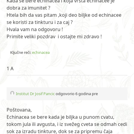
Kada se bere echinacea i koja vrsta echinacee je
dobra za imunitet ?
Htela bih da vas pitam ,koji deo biljke od echinacee
se koristi za tinkturu i za caj ?
Hvala vam na odgovoru !
Primite veliki pozdrav i ostajte mi zdravo !
Ključne reči:
echinacea
1 A
Institut Dr Josif Pancic
odgovorio 6 godina pre
Poštovana,
Echinacea se bere kada je biljka u punom cvatu,
tokom jula ili avgusta, i iz svežeg cveta se odmah cedi
sok za izradu tinkture, dok se za pripremu čaja