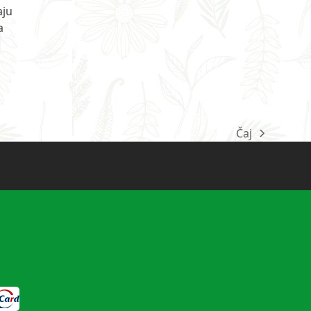
aju
a
Čaj
next
post: