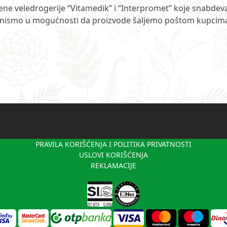
ćene veledrogerije “Vitamedik” i “Interpromet” koje snabdev
uvek nismo u mogućnosti da proizvode šaljemo poštom kupcim
PRAVILA KORIŠĆENJA I POLITIKA PRIVATNOSTI
USLOVI KORIŠĆENJA
REKLAMACIJE