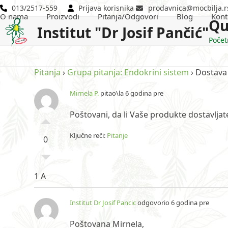
Skip
013/2517-559
Prijava korisnika
prodavnica@mocbilja.r
O nama
Proizvodi
Pitanja/Odgovori
Blog
Kont
to
Qu
Institut "Dr Josif Pančić"
content
Počet
Pitanja
›
Grupa pitanja: Endokrini sistem
›
Dostava
Mirnela P.
pitao\la 6 godina pre
Poštovani, da li Vaše produkte dostavljat
Ključne reči:
Pitanje
0
1 A
Institut Dr Josif Pancic
odgovorio 6 godina pre
Poštovana Mirnela,