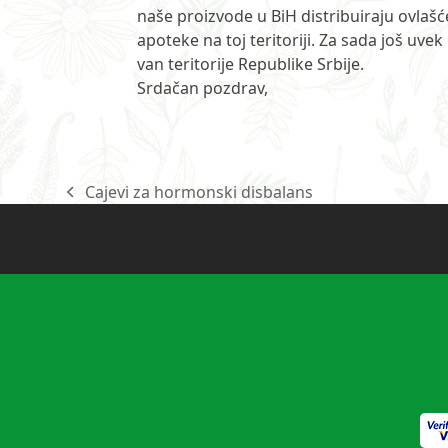
naše proizvode u BiH distribuiraju ovlaš
apoteke na toj teritoriji. Za sada još 
van teritorije Republike Srbije.
Srdačan pozdrav,
Cajevi za hormonski disbalans
previous
post: