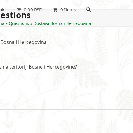
s
akt
0.00
RSD
0 Items
estions
na
»
Questions
»
Dostava Bosna i Hercegovina
 Bosna i Hercegovina
e na teritoriji Bosne i Hercegovine?